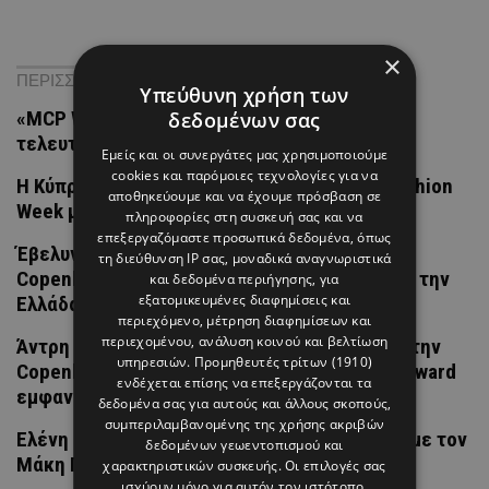
×
ΠΕΡΙΣΣΟΤΕΡΑ ΝΕΑ
Υπεύθυνη χρήση των
«MCP WARRIOR»: Μία μάχη που κρίνεται στο
δεδομένων σας
τελευταίο λεπτό
Εμείς και οι συνεργάτες μας χρησιμοποιούμε
cookies και παρόμοιες τεχνολογίες για να
Η Κύπρια που ταξίδεψε στην Copenhagen Fashion
αποθηκεύουμε και να έχουμε πρόσβαση σε
Week μαζί με την Άντρη Καραντώνη
πληροφορίες στη συσκευή σας και να
επεξεργαζόμαστε προσωπικά δεδομένα, όπως
Έβελυν Καζαντζόγλου: Περπάτησε στην
τη διεύθυνση IP σας, μοναδικά αναγνωριστικά
Copenhagen Fashion Week και εκπροσώπησε την
και δεδομένα περιήγησης, για
εξατομικευμένες διαφημίσεις και
Ελλάδα με ένα total black look
περιεχόμενο, μέτρηση διαφημίσεων και
περιεχομένου, ανάλυση κοινού και βελτίωση
Άντρη Καραντώνη: Έκλεψε τις εντυπώσεις στην
υπηρεσιών.
Προμηθευτές τρίτων (1910)
Copenhagen Fashion Week με δύο fashion-forward
ενδέχεται επίσης να επεξεργάζονται τα
εμφανίσεις
δεδομένα σας για αυτούς και άλλους σκοπούς,
συμπεριλαμβανομένης της χρήσης ακριβών
Ελένη Μενεγάκη: Η εμφάνιση στο Φισκάρδο με τον
δεδομένων γεωεντοπισμού και
Μάκη Παντζόπουλο που έγινε viral
χαρακτηριστικών συσκευής. Οι επιλογές σας
ισχύουν μόνο για αυτόν τον ιστότοπο.