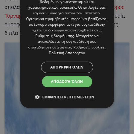
δεδομένων γεωεντοπισμού και
απολαμβάνουν η
Ραμόνα Φίλιπ
και ο
Χριστόφορος
χαρακτηριστικών συσκευής. Οι επιλογές σας
ισχύουν μόνο για αυτόν τον ιστότοπο.
Τορναρίτης
, μοιράζοντας μέσα από τα social media
Ορισμένοι προμηθευτές μπορεί να βασίζονται
όμορφα στιγμιότυπα από τις ημέρες χαλάρωσης
σε έννομο συμφέρον αντί για συγκατάθεση·
έχετε το δικαίωμα να αντιταχθείτε στις
δίπλα στη θάλασσα.
Ρυθμίσεις διαφήμισης
. Μπορείτε να
ανακαλέσετε τη συγκατάθεσή σας
οποιαδήποτε στιγμή στις
Ρυθμίσεις cookies
.
Πολιτική Απορρήτου
ΑΠΌΡΡΙΨΗ ΌΛΩΝ
ΑΠΟΔΟΧΉ ΌΛΩΝ
ΕΜΦΆΝΙΣΗ ΛΕΠΤΟΜΕΡΕΙΏΝ