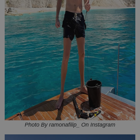
Photo By ramonafilip_ On Instagram