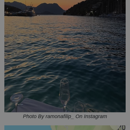
Photo By ramonafilip_ On Instagram