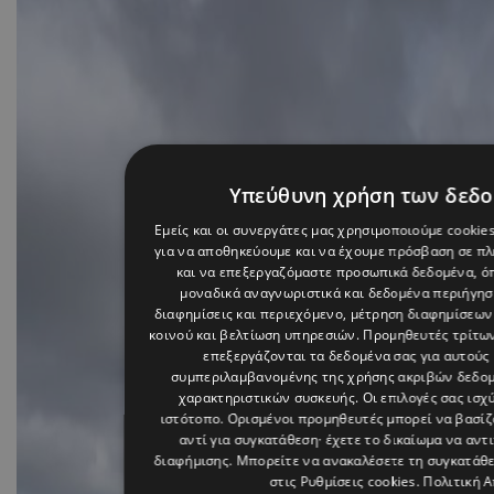
Υπεύθυνη χρήση των δεδ
Εμείς και οι συνεργάτες μας χρησιμοποιούμε cookie
για να αποθηκεύουμε και να έχουμε πρόσβαση σε π
και να επεξεργαζόμαστε προσωπικά δεδομένα, όπ
μοναδικά αναγνωριστικά και δεδομένα περιήγηση
διαφημίσεις και περιεχόμενο, μέτρηση διαφημίσεων
κοινού και βελτίωση υπηρεσιών.
Προμηθευτές τρίτων
επεξεργάζονται τα δεδομένα σας για αυτούς 
συμπεριλαμβανομένης της χρήσης ακριβών δεδο
χαρακτηριστικών συσκευής. Οι επιλογές σας ισχ
ιστότοπο. Ορισμένοι προμηθευτές μπορεί να βασί
αντί για συγκατάθεση· έχετε το δικαίωμα να αντ
διαφήμισης
. Μπορείτε να ανακαλέσετε τη συγκατάθ
στις
Ρυθμίσεις cookies
.
Πολιτική 