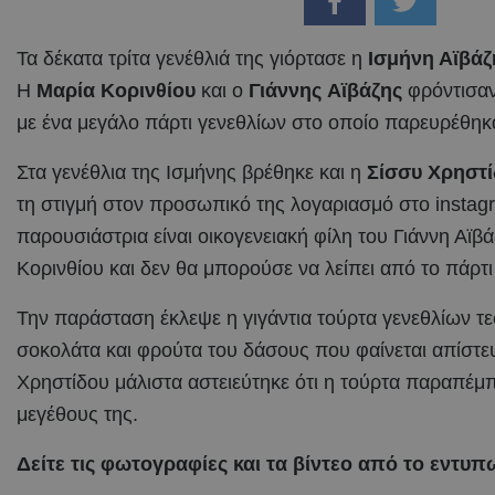
Τα δέκατα τρίτα γενέθλιά της γιόρτασε η
Ισμήνη Αϊβά
Η
Μαρία Κορινθίου
και ο
Γιάννης
Αϊβάζης
φρόντισαν
με ένα μεγάλο πάρτι γενεθλίων στο οποίο παρευρέθηκαν
Στα γενέθλια της Ισμήνης βρέθηκε και η
Σίσσυ Χρηστ
τη στιγμή στον προσωπικό της λογαριασμό στο insta
παρουσιάστρια είναι οικογενειακή φίλη του Γιάννη Αϊβ
Κορινθίου και δεν θα μπορούσε να λείπει από το πάρτι
Την παράσταση έκλεψε η γιγάντια τούρτα γενεθλίων 
σοκολάτα και φρούτα του δάσους που φαίνεται απίστε
Χρηστίδου μάλιστα αστειεύτηκε ότι η τούρτα παραπέμπ
μεγέθους της.
Δείτε τις φωτογραφίες και τα βίντεο από το εντυπ