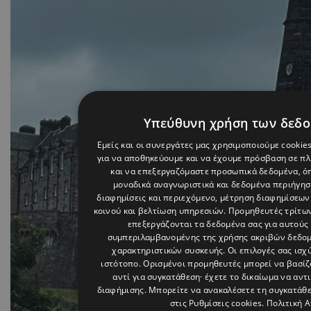
Υπεύθυνη χρήση των δεδ
Εμείς και οι συνεργάτες μας χρησιμοποιούμε cookie
για να αποθηκεύουμε και να έχουμε πρόσβαση σε π
και να επεξεργαζόμαστε προσωπικά δεδομένα, όπ
μοναδικά αναγνωριστικά και δεδομένα περιήγηση
διαφημίσεις και περιεχόμενο, μέτρηση διαφημίσεων
κοινού και βελτίωση υπηρεσιών.
Προμηθευτές τρίτων
επεξεργάζονται τα δεδομένα σας για αυτούς 
συμπεριλαμβανομένης της χρήσης ακριβών δεδο
χαρακτηριστικών συσκευής. Οι επιλογές σας ισχ
ιστότοπο. Ορισμένοι προμηθευτές μπορεί να βασί
αντί για συγκατάθεση· έχετε το δικαίωμα να αντ
διαφήμισης
. Μπορείτε να ανακαλέσετε τη συγκατάθ
στις
Ρυθμίσεις cookies
.
Πολιτική 