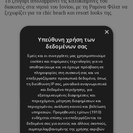
Το ζευγάρι απολαμβάνει τις καλοκαιρινές του
διακοπές στα νησιά του Ιονίου, με τη Ραμόνα Φίλιπ να
ξεχωρίζει για τα chic beach και resort looks της.
×
07 ΑΥΓΟΥΣΤΟΥ 26 - 15:45
Μαρία Καραμάνου
Υπεύθυνη χρήση των
δεδομένων σας
Εμείς και οι συνεργάτες μας χρησιμοποιούμε
cookies και παρόμοιες τεχνολογίες για να
αποθηκεύουμε και να έχουμε πρόσβαση σε
πληροφορίες στη συσκευή σας και να
επεξεργαζόμαστε προσωπικά δεδομένα, όπως
τη διεύθυνση IP σας, μοναδικά αναγνωριστικά
και δεδομένα περιήγησης, για
εξατομικευμένες διαφημίσεις και
περιεχόμενο, μέτρηση διαφημίσεων και
περιεχομένου, ανάλυση κοινού και βελτίωση
υπηρεσιών.
Προμηθευτές τρίτων (1910)
ενδέχεται επίσης να επεξεργάζονται τα
δεδομένα σας για αυτούς και άλλους σκοπούς,
συμπεριλαμβανομένης της χρήσης ακριβών