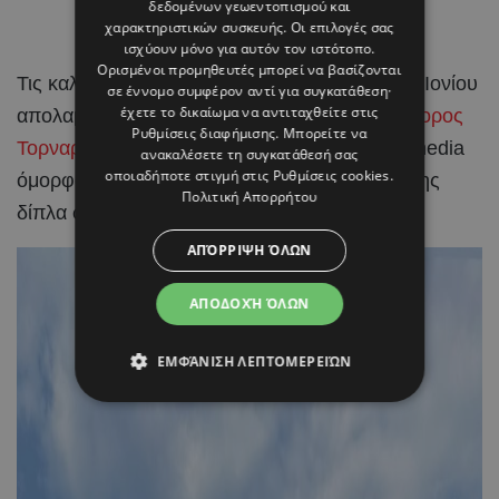
δεδομένων γεωεντοπισμού και
χαρακτηριστικών συσκευής. Οι επιλογές σας
ισχύουν μόνο για αυτόν τον ιστότοπο.
Ορισμένοι προμηθευτές μπορεί να βασίζονται
Τις καλοκαιρινές τους
διακοπές
στα νησιά του Ιονίου
σε έννομο συμφέρον αντί για συγκατάθεση·
έχετε το δικαίωμα να αντιταχθείτε στις
απολαμβάνουν η
Ραμόνα Φίλιπ
και ο
Χριστόφορος
Ρυθμίσεις διαφήμισης
. Μπορείτε να
Τορναρίτης
, μοιράζοντας μέσα από τα social media
ανακαλέσετε τη συγκατάθεσή σας
οποιαδήποτε στιγμή στις
Ρυθμίσεις cookies
.
όμορφα στιγμιότυπα από τις ημέρες χαλάρωσης
Πολιτική Απορρήτου
δίπλα στη θάλασσα.
ΑΠΌΡΡΙΨΗ ΌΛΩΝ
ΑΠΟΔΟΧΉ ΌΛΩΝ
ΕΜΦΆΝΙΣΗ ΛΕΠΤΟΜΕΡΕΙΏΝ