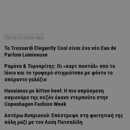
ΠΕΡΙΣΣΟΤΕΡΑ ΝΕΑ
Το Trussardi Elegantly Cool είναι ένα νέο Eau de
Parfum Lumineuse
Ραμόνα & Τορναρίτης: Οι «καρτ ποστάλ» από το
Ιόνιο και το τρυφερό στιγμιότυπο με φόντο το
απέραντο γαλάζιο
Havaianas με kitten heel: Η πιο απρόσμενη
σαγιονάρα της σεζόν έκανε ντεμπούτο στην
Copenhagen Fashion Week
Αστέρω Κυπριανού: Επέστρεψε στη φοιτητική της
πόλη μαζί με τον Λούη Πατσαλίδη