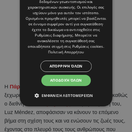
δεδομένων γεωεντοπισμού και
χαρακτηριστικών συσκευής. Οι επιλογές σας
ισχύουν μόνο για αυτόν τον ιστότοπο.
Ορισμένοι προμηθευτές μπορεί να βασίζονται
σε έννομο συμφέρον αντί για συγκατάθεση·
έχετε το δικαίωμα να αντιταχθείτε στις
Ρυθμίσεις διαφήμισης
. Μπορείτε να
ανακαλέσετε τη συγκατάθεσή σας
οποιαδήποτε στιγμή στις
Ρυθμίσεις cookies
.
Πολιτική Απορρήτου
ΑΠΌΡΡΙΨΗ ΌΛΩΝ
ΑΠΟΔΟΧΉ ΌΛΩΝ
Η
Πάρος
έγινε το σκηνικό για μια από τις πιο
ξεχωριστές στιγμές στη ζωή του Brahim Díaz, καθώς
ΕΜΦΆΝΙΣΗ ΛΕΠΤΟΜΕΡΕΙΏΝ
ο διεθνής
ποδοσφαιριστής
και η αγαπημένη του,
Luz Méndez, αποφάσισαν να κάνουν το επόμενο
βήμα στη σχέση τους και να ενώσουν τις ζωές τους,
έχοντας στο πλευρό τους τους ανθρώπους που