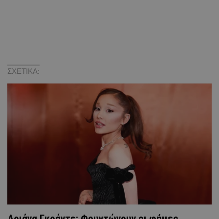
ΣΧΕΤΙΚΑ:
Αριάνα Γκράντε: Φουντώνουν οι φήμες