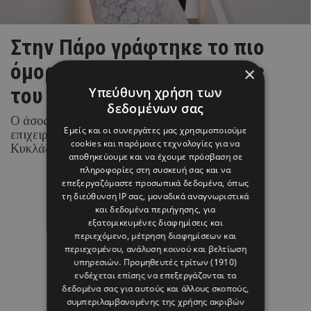
Στην Πάρο γράφτηκε το πιο
όμορφο κεφάλαιο της ζωής
×
του Brahim Díaz
Υπεύθυνη χρήση των
δεδομένων σας
Ο άσος της Real Madrid και η Ισπανίδα
Εμείς και οι συνεργάτες μας χρησιμοποιούμε
επιχειρηματίας και content creator επέλεξαν τις
cookies και παρόμοιες τεχνολογίες για να
Κυκλάδες για την ιδιαίτερη αυτή περίσταση.
αποθηκεύουμε και να έχουμε πρόσβαση σε
πληροφορίες στη συσκευή σας και να
επεξεργαζόμαστε προσωπικά δεδομένα, όπως
τη διεύθυνση IP σας, μοναδικά αναγνωριστικά
08 ΑΥΓΟΥΣΤΟΥ 26 - 17:01
και δεδομένα περιήγησης, για
Margarita Psichi
εξατομικευμένες διαφημίσεις και
περιεχόμενο, μέτρηση διαφημίσεων και
περιεχομένου, ανάλυση κοινού και βελτίωση
υπηρεσιών.
Προμηθευτές τρίτων (1910)
ενδέχεται επίσης να επεξεργάζονται τα
δεδομένα σας για αυτούς και άλλους σκοπούς,
συμπεριλαμβανομένης της χρήσης ακριβών