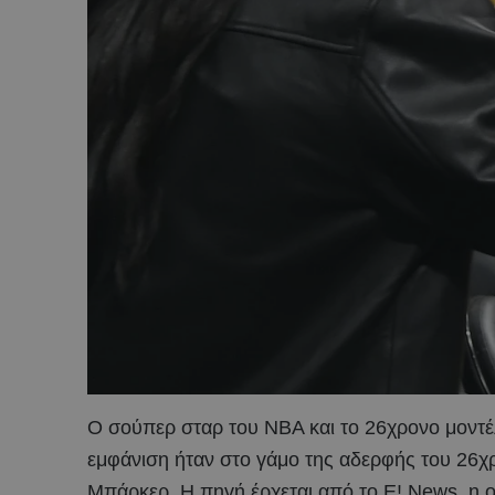
Ο σούπερ σταρ του NBA και το 26χρονο μοντέλ
εμφάνιση ήταν στο γάμο της αδερφής του 26χρ
Μπάρκερ. Η πηγή έρχεται από το Ε! News, η οπο