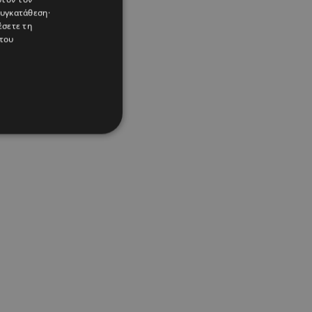
συγκατάθεση·
έσετε τη
του