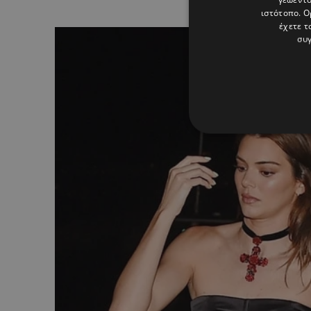
ιστότοπο. Ο
έχετε τ
συγ