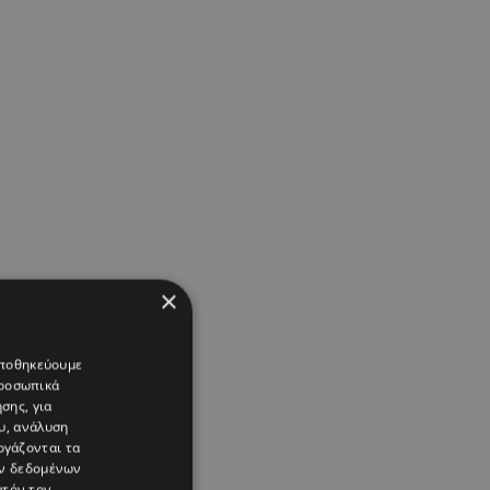
×
 αποθηκεύουμε
προσωπικά
σης, για
υ, ανάλυση
ργάζονται τα
ών δεδομένων
υτόν τον