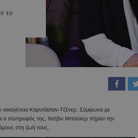
ν το
ν οικογένεια Καρντάσιαν-Τζένερ. Σύμφωνα με
αι ο σύντροφός της, Ντέβιν Μπούκερ πήραν την
μους στη ζωή τους.