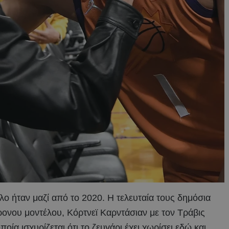
ο ήταν μαζί από το 2020. Η τελευταία τους δημόσια
ονου μοντέλου, Κόρτνεϊ Καρντάσιαν με τον Τράβις
ία ισχυρίζεται ότι το ζευγάρι έχει χωρίσει εδώ και