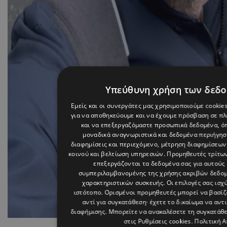
Υπεύθυνη χρήση των δεδ
Εμείς και οι συνεργάτες μας χρησιμοποιούμε cookie
για να αποθηκεύουμε και να έχουμε πρόσβαση σε π
και να επεξεργαζόμαστε προσωπικά δεδομένα, όπ
μοναδικά αναγνωριστικά και δεδομένα περιήγηση
διαφημίσεις και περιεχόμενο, μέτρηση διαφημίσεων
κοινού και βελτίωση υπηρεσιών.
Προμηθευτές τρίτων
επεξεργάζονται τα δεδομένα σας για αυτούς 
συμπεριλαμβανομένης της χρήσης ακριβών δεδο
χαρακτηριστικών συσκευής. Οι επιλογές σας ισχ
ιστότοπο. Ορισμένοι προμηθευτές μπορεί να βασί
αντί για συγκατάθεση· έχετε το δικαίωμα να αντ
διαφήμισης
. Μπορείτε να ανακαλέσετε τη συγκατάθ
στις
Ρυθμίσεις cookies
.
Πολιτική 
Photo By tasostrifonos On 