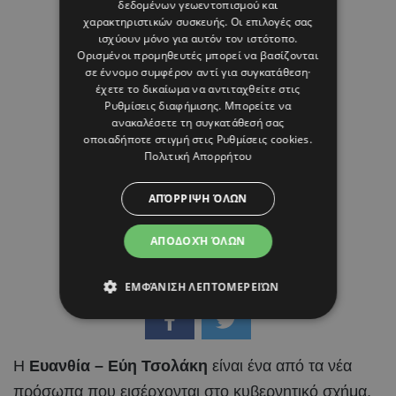
δεδομένων γεωεντοπισμού και
Μαρία Καραμάνου
χαρακτηριστικών συσκευής. Οι επιλογές σας
ισχύουν μόνο για αυτόν τον ιστότοπο.
Ορισμένοι προμηθευτές μπορεί να βασίζονται
σε έννομο συμφέρον αντί για συγκατάθεση·
έχετε το δικαίωμα να αντιταχθείτε στις
Ρυθμίσεις διαφήμισης
. Μπορείτε να
ανακαλέσετε τη συγκατάθεσή σας
οποιαδήποτε στιγμή στις
Ρυθμίσεις cookies
.
Πολιτική Απορρήτου
ΑΠΌΡΡΙΨΗ ΌΛΩΝ
ΑΠΟΔΟΧΉ ΌΛΩΝ
ΕΜΦΆΝΙΣΗ ΛΕΠΤΟΜΕΡΕΙΏΝ
Η
Ευανθία – Εύη Τσολάκη
είναι ένα από τα νέα
πρόσωπα που εισέρχονται στο κυβερνητικό σχήμα,