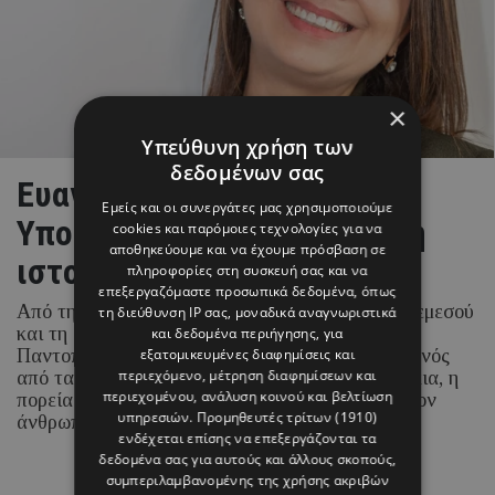
×
Υπεύθυνη χρήση των
δεδομένων σας
Ευανθία Τσολάκη: Η νέα
Εμείς και οι συνεργάτες μας χρησιμοποιούμε
Υπουργός Μεταφορών και η
cookies και παρόμοιες τεχνολογίες για να
αποθηκεύουμε και να έχουμε πρόσβαση σε
ιστορία της αναδοχής
πληροφορίες στη συσκευή σας και να
επεξεργαζόμαστε προσωπικά δεδομένα, όπως
Από την κοινωνική δράση στους δρόμους της Λεμεσού
τη διεύθυνση IP σας, μοναδικά αναγνωριστικά
και τη δημιουργία του πρώτου Κοινωνικού
και δεδομένα περιήγησης, για
εξατομικευμένες διαφημίσεις και
Παντοπωλείου της Κύπρου μέχρι την ανάληψη ενός
περιεχόμενο, μέτρηση διαφημίσεων και
από τα πιο απαιτητικά κυβερνητικά χαρτοφυλάκια, η
περιεχομένου, ανάλυση κοινού και βελτίωση
πορεία της νέας Υπουργού έχει στο επίκεντρο τον
υπηρεσιών.
Προμηθευτές τρίτων (1910)
άνθρωπο.
ενδέχεται επίσης να επεξεργάζονται τα
δεδομένα σας για αυτούς και άλλους σκοπούς,
συμπεριλαμβανομένης της χρήσης ακριβών
05 ΑΥΓΟΥΣΤΟΥ 26 - 15:14