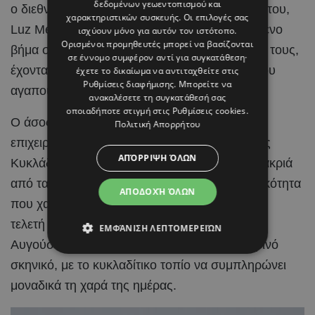
δεδομένων γεωεντοπισμού και
ο διεθνής
ποδοσφαιριστής
και η αγαπημένη του,
χαρακτηριστικών συσκευής. Οι επιλογές σας
Luz Méndez, αποφάσισαν να κάνουν το επόμενο
ισχύουν μόνο για αυτόν τον ιστότοπο.
Ορισμένοι προμηθευτές μπορεί να βασίζονται
βήμα στη σχέση τους και να ενώσουν τις ζωές τους,
σε έννομο συμφέρον αντί για συγκατάθεση·
έχοντας στο πλευρό τους τους ανθρώπους που
έχετε το δικαίωμα να αντιταχθείτε στις
Ρυθμίσεις διαφήμισης
. Μπορείτε να
αγαπούν.
ανακαλέσετε τη συγκατάθεσή σας
οποιαδήποτε στιγμή στις
Ρυθμίσεις cookies
.
Ο άσος της Real Madrid και η Ισπανίδα
Πολιτική Απορρήτου
επιχειρηματίας και content creator επέλεξαν τις
ΑΠΌΡΡΙΨΗ ΌΛΩΝ
Κυκλάδες για την ιδιαίτερη αυτή περίσταση, μακριά
από τα φώτα της δημοσιότητας και με διακριτικότητα
ΑΠΟΔΟΧΉ ΌΛΩΝ
που χαρακτηρίζει γενικότερα τη σχέση τους. Η
τελετή πραγματοποιήθηκε την Κυριακή 2
ΕΜΦΆΝΙΣΗ ΛΕΠΤΟΜΕΡΕΙΏΝ
Αυγούστου, μέσα σε ένα ειδυλλιακό καλοκαιρινό
σκηνικό, με το κυκλαδίτικο τοπίο να συμπληρώνει
μοναδικά τη χαρά της ημέρας.