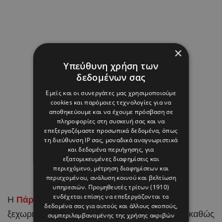
×
Υπεύθυνη χρήση των
δεδομένων σας
Εμείς και οι συνεργάτες μας χρησιμοποιούμε
cookies και παρόμοιες τεχνολογίες για να
αποθηκεύουμε και να έχουμε πρόσβαση σε
πληροφορίες στη συσκευή σας και να
επεξεργαζόμαστε προσωπικά δεδομένα, όπως
τη διεύθυνση IP σας, μοναδικά αναγνωριστικά
και δεδομένα περιήγησης, για
εξατομικευμένες διαφημίσεις και
περιεχόμενο, μέτρηση διαφημίσεων και
περιεχομένου, ανάλυση κοινού και βελτίωση
υπηρεσιών.
Προμηθευτές τρίτων (1910)
ενδέχεται επίσης να επεξεργάζονται τα
Η
Πάρος
έγινε το σκηνικό για μια από τις πιο
δεδομένα σας για αυτούς και άλλους σκοπούς,
ξεχωριστές στιγμές στη ζωή του Brahim Díaz, καθώς
συμπεριλαμβανομένης της χρήσης ακριβών