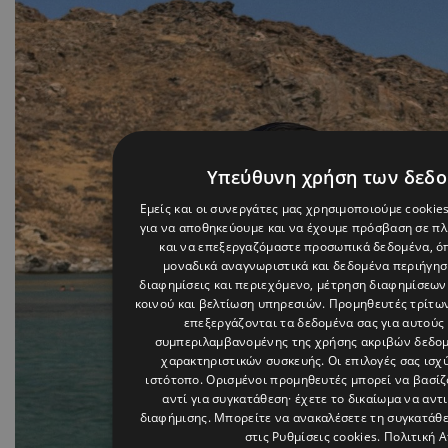
Υπεύθυνη χρήση των δεδ
Εμείς και οι συνεργάτες μας χρησιμοποιούμε cookie
για να αποθηκεύουμε και να έχουμε πρόσβαση σε π
και να επεξεργαζόμαστε προσωπικά δεδομένα, όπ
μοναδικά αναγνωριστικά και δεδομένα περιήγηση
διαφημίσεις και περιεχόμενο, μέτρηση διαφημίσεων
κοινού και βελτίωση υπηρεσιών.
Προμηθευτές τρίτων
επεξεργάζονται τα δεδομένα σας για αυτούς 
συμπεριλαμβανομένης της χρήσης ακριβών δεδο
χαρακτηριστικών συσκευής. Οι επιλογές σας ισχ
ιστότοπο. Ορισμένοι προμηθευτές μπορεί να βασί
αντί για συγκατάθεση· έχετε το δικαίωμα να αντ
διαφήμισης
. Μπορείτε να ανακαλέσετε τη συγκατάθ
στις
Ρυθμίσεις cookies
.
Πολιτική 