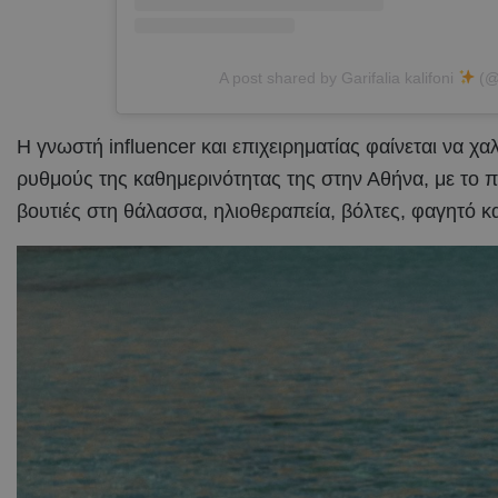
A post shared by Garifalia kalifoni
(@g
Η γνωστή influencer και επιχειρηματίας φαίνεται να χ
ρυθμούς της καθημερινότητας της στην Αθήνα, με το 
βουτιές στη θάλασσα, ηλιοθεραπεία, βόλτες, φαγητό κα