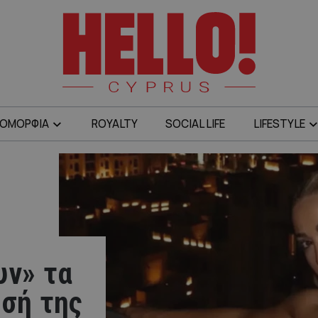
ΟΜΟΡΦΙΑ
ROYALTY
SOCIAL LIFE
LIFESTYLE
υν» τα
ησή της