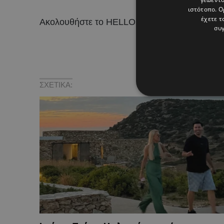
ιστότοπο. Ο
έχετε τ
Ακολουθήστε το HELLO σε
και
!
συγ
ΣΧΕΤΙΚΑ: