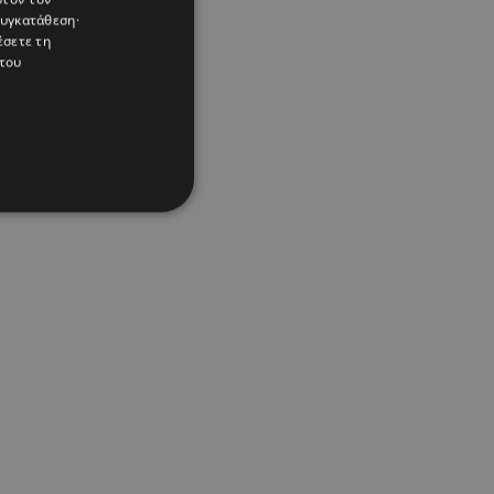
συγκατάθεση·
έσετε τη
του