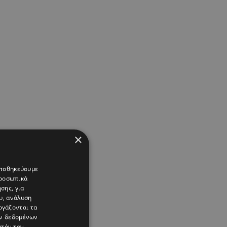
×
 αποθηκεύουμε
προσωπικά
σης, για
υ, ανάλυση
ργάζονται τα
ών δεδομένων
υτόν τον