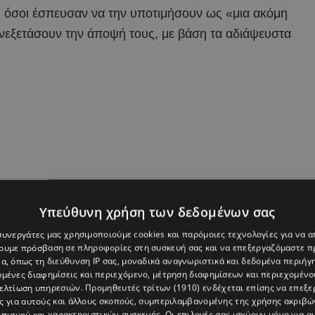
, όσοι έσπευσαν να την υποτιμήσουν ως «μια ακόμη
πανεξετάσουν την άποψή τους, με βάση τα αδιάψευστα
Υπεύθυνη χρήση των δεδομένων σας
 συνεργάτες μας χρησιμοποιούμε cookies και παρόμοιες τεχνολογίες για να
χουμε πρόσβαση σε πληροφορίες στη συσκευή σας και να επεξεργαζόμαστε 
α, όπως τη διεύθυνση IP σας, μοναδικά αναγνωριστικά και δεδομένα περιήγη
υμένες διαφημίσεις και περιεχόμενο, μέτρηση διαφημίσεων και περιεχομένο
βελτίωση υπηρεσιών.
Προμηθευτές τρίτων (1910)
ενδέχεται επίσης να επεξε
ς για αυτούς και άλλους σκοπούς, συμπεριλαμβανομένης της χρήσης ακριβ
πισμού και χαρακτηριστικών συσκευής. Οι επιλογές σας ισχύουν μόνο για α