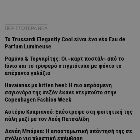
ΠΕΡΙΣΣΟΤΕΡΑ ΝΕΑ
Το Trussardi Elegantly Cool είναι ένα νέο Eau de
Parfum Lumineuse
Ραμόνα & Τορναρίτης: Οι «καρτ ποστάλ» από το
Ιόνιο και το τρυφερό στιγμιότυπο με φόντο το
απέραντο γαλάζιο
Havaianas με kitten heel: Η πιο απρόσμενη
σαγιονάρα της σεζόν έκανε ντεμπούτο στην
Copenhagen Fashion Week
Αστέρω Κυπριανού: Επέστρεψε στη φοιτητική της
πόλη μαζί με τον Λούη Πατσαλίδη
Δανάη Μπάρκα: Η αποστομωτική απάντησή της σε
σχόλιο για πλαστική επέμβαση