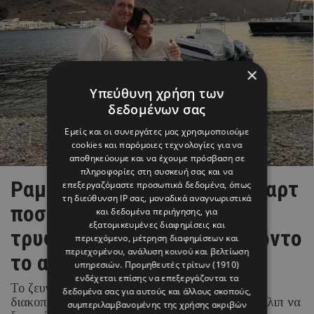
×
Υπεύθυνη χρήση των
δεδομένων σας
Εμείς και οι συνεργάτες μας χρησιμοποιούμε
cookies και παρόμοιες τεχνολογίες για να
αποθηκεύουμε και να έχουμε πρόσβαση σε
πληροφορίες στη συσκευή σας και να
Ραμόνα & Τορναρίτης: Οι «καρτ
επεξεργαζόμαστε προσωπικά δεδομένα, όπως
τη διεύθυνση IP σας, μοναδικά αναγνωριστικά
ποστάλ» από το Ιόνιο και το
και δεδομένα περιήγησης, για
εξατομικευμένες διαφημίσεις και
τρυφερό στιγμιότυπο με φόντο
περιεχόμενο, μέτρηση διαφημίσεων και
περιεχομένου, ανάλυση κοινού και βελτίωση
το απέραντο γαλάζιο
υπηρεσιών.
Προμηθευτές τρίτων (1910)
ενδέχεται επίσης να επεξεργάζονται τα
Το ζευγάρι απολαμβάνει τις καλοκαιρινές του
δεδομένα σας για αυτούς και άλλους σκοπούς,
διακοπές στα νησιά του Ιονίου, με τη Ραμόνα Φίλιπ να
συμπεριλαμβανομένης της χρήσης ακριβών