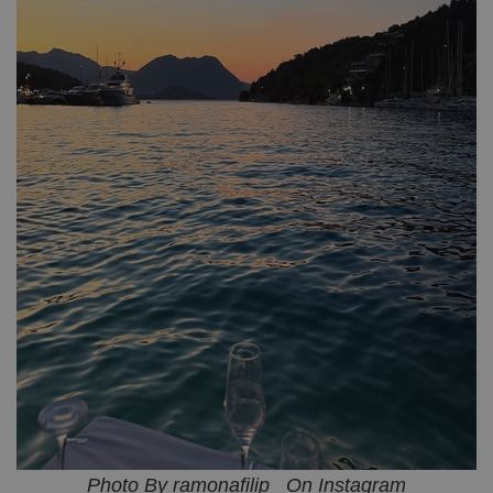
Photo By ramonafilip_ On Instagram