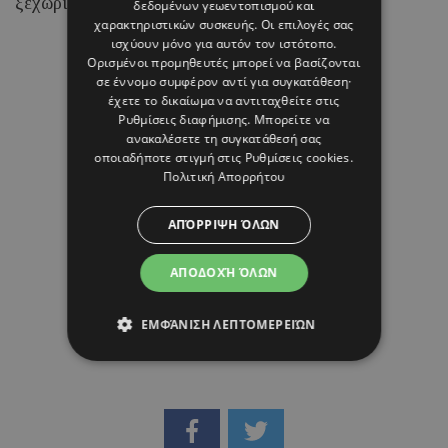
ξεχωρίζει για τα chic beach και resort looks της.
δεδομένων γεωεντοπισμού και
χαρακτηριστικών συσκευής. Οι επιλογές σας
ισχύουν μόνο για αυτόν τον ιστότοπο.
Ορισμένοι προμηθευτές μπορεί να βασίζονται
07 ΑΥΓΟΥΣΤΟΥ 26 - 15:45
σε έννομο συμφέρον αντί για συγκατάθεση·
Μαρία Καραμάνου
έχετε το δικαίωμα να αντιταχθείτε στις
Ρυθμίσεις διαφήμισης
. Μπορείτε να
ανακαλέσετε τη συγκατάθεσή σας
οποιαδήποτε στιγμή στις
Ρυθμίσεις cookies
.
Πολιτική Απορρήτου
ΑΠΌΡΡΙΨΗ ΌΛΩΝ
ΑΠΟΔΟΧΉ ΌΛΩΝ
ΕΜΦΆΝΙΣΗ ΛΕΠΤΟΜΕΡΕΙΏΝ