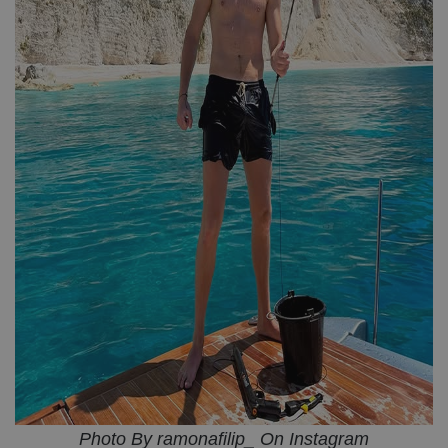
Photo By ramonafilip_ On Instagram