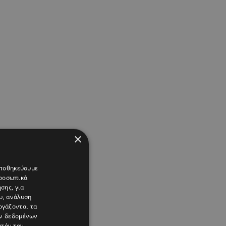
×
 αποθηκεύουμε
προσωπικά
σης, για
υ, ανάλυση
ργάζονται τα
ών δεδομένων
υτόν τον