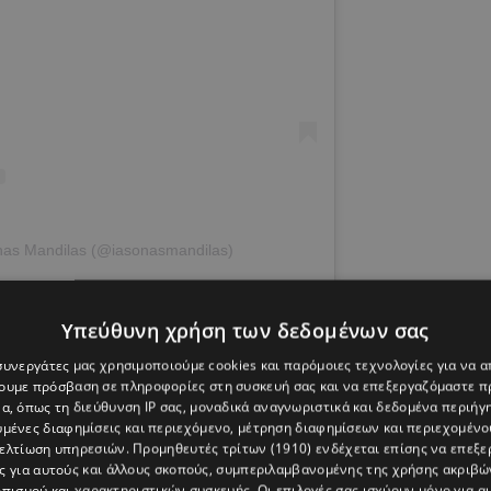
onas Mandilas (@iasonasmandilas)
ρα δύναμη από τον Φώτη Σεργουλόπουλο και από τον
Υπεύθυνη χρήση των δεδομένων σας
εταιρεία, γιατί ξέραμε ότι κάποια στιγμή θα συμβεί. Σε
 συνεργάτες μας χρησιμοποιούμε cookies και παρόμοιες τεχνολογίες για να
, γιατί δεν ήθελα να με επηρεάσουν ή να μπουν στη
χουμε πρόσβαση σε πληροφορίες στη συσκευή σας και να επεξεργαζόμαστε 
α, όπως τη διεύθυνση IP σας, μοναδικά αναγνωριστικά και δεδομένα περιήγη
υμένες διαφημίσεις και περιεχόμενο, μέτρηση διαφημίσεων και περιεχομένο
βελτίωση υπηρεσιών.
Προμηθευτές τρίτων (1910)
ενδέχεται επίσης να επεξε
οκαίρι είχα απαντήσει σε μια ερώτηση «τι σου αρέσει σε
ς για αυτούς και άλλους σκοπούς, συμπεριλαμβανομένης της χρήσης ακριβ
πισμού και χαρακτηριστικών συσκευής. Οι επιλογές σας ισχύουν μόνο για α