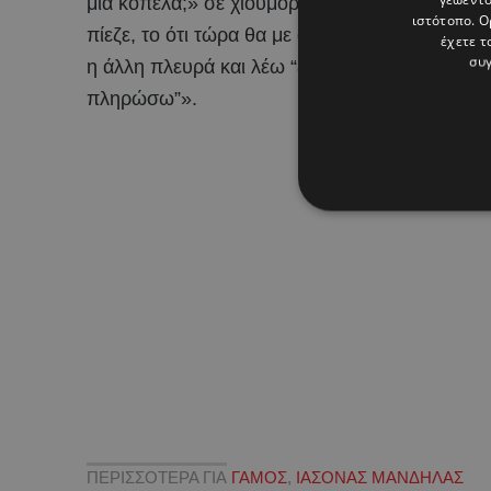
μια κοπέλα;» σε χιουμοριστική φάση κι ένας φί
ιστότοπο. Ο
πίεζε, το ότι τώρα θα με αντιπαθούν, γιατί θα ν
έχετε τ
συγ
η άλλη πλευρά και λέω “ξεκαθάρισέ το να είσαι
πληρώσω”».
ΠΕΡΙΣΣΟΤΕΡΑ ΓΙΑ
ΓΑΜΟΣ
,
ΙΑΣΟΝΑΣ ΜΑΝΔΗΛΑΣ