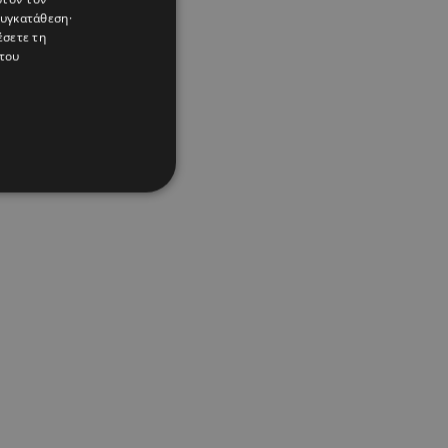
συγκατάθεση·
έσετε τη
του