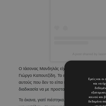
A post shared by Ias
Ο Ιάσονας Μανδηλάς είχε εξομολογηθεί: «Πή
Γιώργο Καπουτζίδη. Το είχαμε συζητήσει με την 
Εμείς και οι
αυτούς που δεν το είπα ήταν στους γονείς μου
και να έ
δεδομέν
διαδικασία να με προστατεύσουν.
εξατομικε
κοινού και 
Το έκανα, γιατί πιέστηκα. Το προηγούμενο καλ
δεδομένα σα
γεωεντο