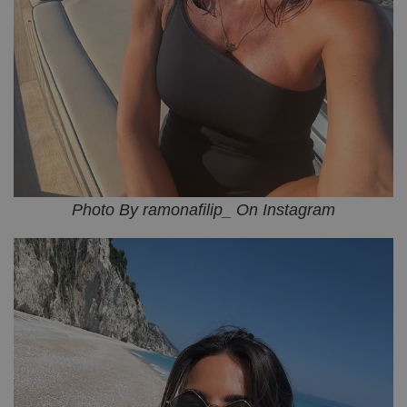
Photo By ramonafilip_ On Instagram