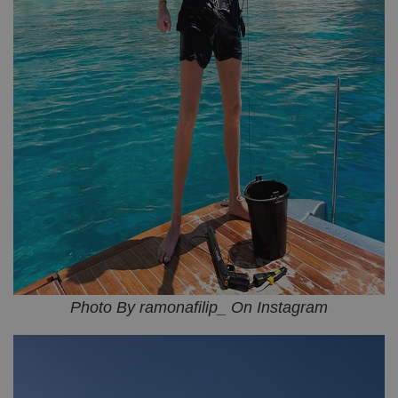
Photo By ramonafilip_ On Instagram