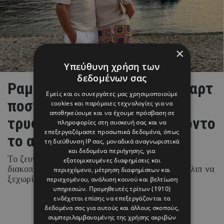
×
Υπεύθυνη χρήση των
δεδομένων σας
Ραμόνα & Τορναρίτης: Οι «καρτ
Εμείς και οι συνεργάτες μας χρησιμοποιούμε
ποστάλ» από το Ιόνιο και το
cookies και παρόμοιες τεχνολογίες για να
αποθηκεύουμε και να έχουμε πρόσβαση σε
τρυφερό στιγμιότυπο με φόντο
πληροφορίες στη συσκευή σας και να
επεξεργαζόμαστε προσωπικά δεδομένα, όπως
το απέραντο γαλάζιο
τη διεύθυνση IP σας, μοναδικά αναγνωριστικά
και δεδομένα περιήγησης, για
Το ζευγάρι απολαμβάνει τις καλοκαιρινές του
εξατομικευμένες διαφημίσεις και
διακοπές στα νησιά του Ιονίου, με τη Ραμόνα Φίλιπ να
περιεχόμενο, μέτρηση διαφημίσεων και
ξεχωρίζει για τα chic beach και resort looks της.
περιεχομένου, ανάλυση κοινού και βελτίωση
υπηρεσιών.
Προμηθευτές τρίτων (1910)
ενδέχεται επίσης να επεξεργάζονται τα
δεδομένα σας για αυτούς και άλλους σκοπούς,
07 ΑΥΓΟΥΣΤΟΥ 26 - 15:45
συμπεριλαμβανομένης της χρήσης ακριβών
Μαρία Καραμάνου