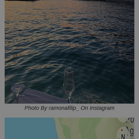
Photo By ramonafilip_ On Instagram