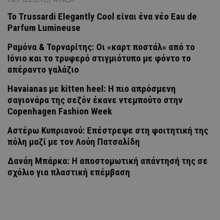
Το Trussardi Elegantly Cool είναι ένα νέο Eau de
Parfum Lumineuse
Ραμόνα & Τορναρίτης: Οι «καρτ ποστάλ» από το
Ιόνιο και το τρυφερό στιγμιότυπο με φόντο το
απέραντο γαλάζιο
Havaianas με kitten heel: Η πιο απρόσμενη
σαγιονάρα της σεζόν έκανε ντεμπούτο στην
Copenhagen Fashion Week
Αστέρω Κυπριανού: Επέστρεψε στη φοιτητική της
πόλη μαζί με τον Λούη Πατσαλίδη
Δανάη Μπάρκα: Η αποστομωτική απάντησή της σε
σχόλιο για πλαστική επέμβαση