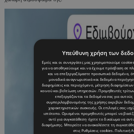
Υπεύθυνη χρήση των δεδ
Εμείς και οι συνεργάτες μας χρησιμοποιούμε cookie
για να αποθηκεύουμε και να έχουμε πρόσβαση σε π
και να επεξεργαζόμαστε προσωπικά δεδομένα, όπ
μοναδικά αναγνωριστικά και δεδομένα περιήγηση
διαφημίσεις και περιεχόμενο, μέτρηση διαφημίσεων
κοινού και βελτίωση υπηρεσιών.
Προμηθευτές τρίτων
επεξεργάζονται τα δεδομένα σας για αυτούς 
συμπεριλαμβανομένης της χρήσης ακριβών δεδο
χαρακτηριστικών συσκευής. Οι επιλογές σας ισχ
ιστότοπο. Ορισμένοι προμηθευτές μπορεί να βασί
αντί για συγκατάθεση· έχετε το δικαίωμα να αντ
διαφήμισης
. Μπορείτε να ανακαλέσετε τη συγκατάθ
στις
Ρυθμίσεις cookies
.
Πολιτική 