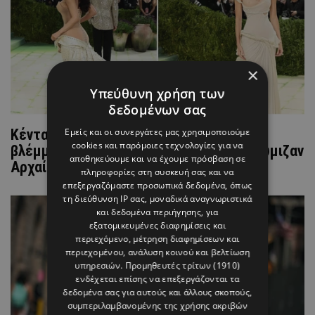
×
Υπεύθυνη χρήση των
δεδομένων σας
Εμείς και οι συνεργάτες μας χρησιμοποιούμε
Κένταλ & Κάιλι Τζένερ: Τράβηξαν όλα τα
cookies και παρόμοιες τεχνολογίες για να
βλέμματα επιλέγοντας φορέματα που θύμιζαν
αποθηκεύουμε και να έχουμε πρόσβαση σε
Αρχαία Ελλάδα
πληροφορίες στη συσκευή σας και να
επεξεργαζόμαστε προσωπικά δεδομένα, όπως
τη διεύθυνση IP σας, μοναδικά αναγνωριστικά
και δεδομένα περιήγησης, για
εξατομικευμένες διαφημίσεις και
περιεχόμενο, μέτρηση διαφημίσεων και
περιεχομένου, ανάλυση κοινού και βελτίωση
υπηρεσιών.
Προμηθευτές τρίτων (1910)
ενδέχεται επίσης να επεξεργάζονται τα
δεδομένα σας για αυτούς και άλλους σκοπούς,
συμπεριλαμβανομένης της χρήσης ακριβών