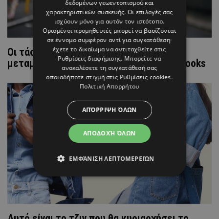
δεδομένων γεωεντοπισμού και
χαρακτηριστικών συσκευής. Οι επιλογές σας
ισχύουν μόνο για αυτόν τον ιστότοπο.
Ορισμένοι προμηθευτές μπορεί να βασίζονται
σε έννομο συμφέρον αντί για συγκατάθεση·
έχετε το δικαίωμα να αντιταχθείτε στις
Οι τάσεις στα αξεσουάρ της άνοιξης που
Ρυθμίσεις διαφήμισης
. Μπορείτε να
μεταμορφώνουν ακόμα και τα πιο απλά looks
ανακαλέσετε τη συγκατάθεσή σας
οποιαδήποτε στιγμή στις
Ρυθμίσεις cookies
.
Πολιτική Απορρήτου
ΑΠΌΡΡΙΨΗ ΌΛΩΝ
ΑΠΟΔΟΧΉ ΌΛΩΝ
ΕΜΦΆΝΙΣΗ ΛΕΠΤΟΜΕΡΕΙΏΝ
Αυτό είναι το τζιν που θα κυριαρχήσει το