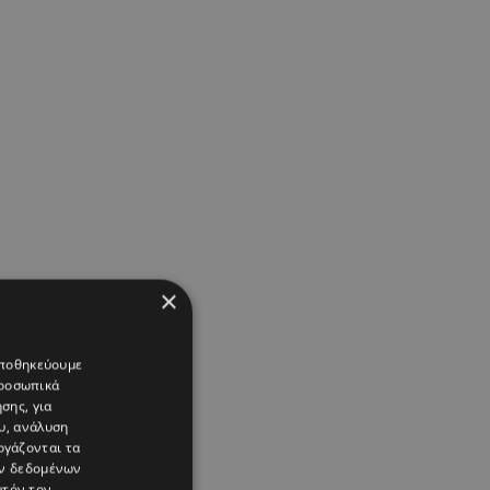
×
 αποθηκεύουμε
προσωπικά
σης, για
υ, ανάλυση
ργάζονται τα
ών δεδομένων
υτόν τον