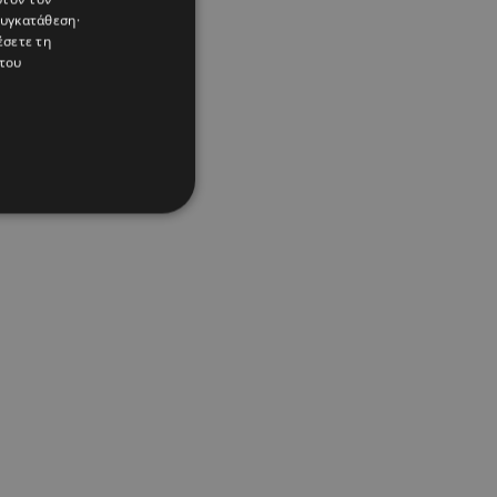
συγκατάθεση·
έσετε τη
του