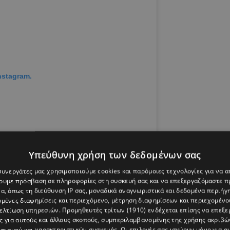
nstagram.
Υπεύθυνη χρήση των δεδομένων σας
 συνεργάτες μας χρησιμοποιούμε cookies και παρόμοιες τεχνολογίες για να
χουμε πρόσβαση σε πληροφορίες στη συσκευή σας και να επεξεργαζόμαστε 
α, όπως τη διεύθυνση IP σας, μοναδικά αναγνωριστικά και δεδομένα περιήγη
υμένες διαφημίσεις και περιεχόμενο, μέτρηση διαφημίσεων και περιεχομένο
βελτίωση υπηρεσιών.
Προμηθευτές τρίτων (1910)
ενδέχεται επίσης να επεξε
το χρήστη Kim Kardashian (@kimkardashian)
ς για αυτούς και άλλους σκοπούς, συμπεριλαμβανομένης της χρήσης ακριβ
πισμού και χαρακτηριστικών συσκευής. Οι επιλογές σας ισχύουν μόνο για α