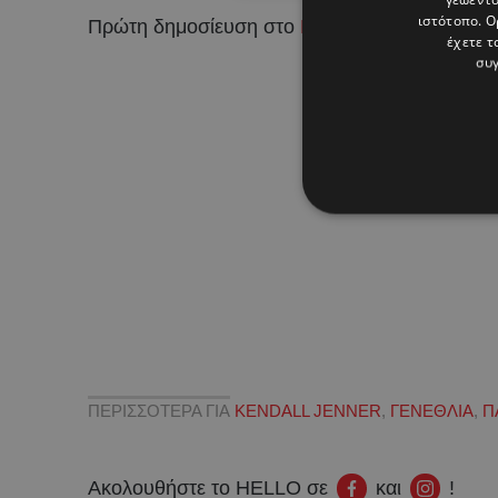
ιστότοπο. Ο
Πρώτη δημοσίευση στο
Hello Magazine
έχετε τ
συγ
ΠΕΡΙΣΣΟΤΕΡΑ ΓΙΑ
KENDALL JENNER
,
ΓΕΝΕΘΛΙΑ
,
Π
Ακολουθήστε το HELLO σε
και
!