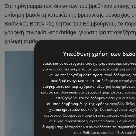
Στο πρόγραμμα των διακοπών του βρέθηκαν επίσης το 
επίσημη βασιλική κατοικία της βρετανικής μοναρχίας 
Βασιλικός Βοτανικός Κήπος του Εδιμβούργου, το παραμ
γραφική συνοικία Stockbridge, γνωστή για τα ανεξάρτητ
χαλαρή ατμόσφαιρά της.
Υπεύθυνη χρήση των δεδ
Εμείς και οι συνεργάτες μας χρησιμοποιούμε cookie
για να αποθηκεύουμε και να έχουμε πρόσβαση σε π
και να επεξεργαζόμαστε προσωπικά δεδομένα, όπ
μοναδικά αναγνωριστικά και δεδομένα περιήγηση
διαφημίσεις και περιεχόμενο, μέτρηση διαφημίσεων
κοινού και βελτίωση υπηρεσιών.
Προμηθευτές τρίτων
επεξεργάζονται τα δεδομένα σας για αυτούς 
συμπεριλαμβανομένης της χρήσης ακριβών δεδο
χαρακτηριστικών συσκευής. Οι επιλογές σας ισχ
ιστότοπο. Ορισμένοι προμηθευτές μπορεί να βασί
αντί για συγκατάθεση· έχετε το δικαίωμα να αντ
διαφήμισης
. Μπορείτε να ανακαλέσετε τη συγκατάθ
στις
Ρυθμίσεις cookies
.
Πολιτική 