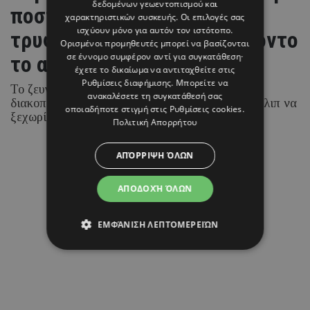
δεδομένων γεωεντοπισμού και
ποστάλ» από το Ιόνιο και το
χαρακτηριστικών συσκευής. Οι επιλογές σας
ισχύουν μόνο για αυτόν τον ιστότοπο.
τρυφερό στιγμιότυπο με φόντο
Ορισμένοι προμηθευτές μπορεί να βασίζονται
σε έννομο συμφέρον αντί για συγκατάθεση·
το απέραντο γαλάζιο
έχετε το δικαίωμα να αντιταχθείτε στις
Ρυθμίσεις διαφήμισης
. Μπορείτε να
Το ζευγάρι απολαμβάνει τις καλοκαιρινές του
ανακαλέσετε τη συγκατάθεσή σας
διακοπές στα νησιά του Ιονίου, με τη Ραμόνα Φίλιπ να
οποιαδήποτε στιγμή στις
Ρυθμίσεις cookies
.
ξεχωρίζει για τα chic beach και resort looks της.
Πολιτική Απορρήτου
ΑΠΌΡΡΙΨΗ ΌΛΩΝ
07 ΑΥΓΟΥΣΤΟΥ 26 - 15:45
Μαρία Καραμάνου
ΑΠΟΔΟΧΉ ΌΛΩΝ
ΕΜΦΆΝΙΣΗ ΛΕΠΤΟΜΕΡΕΙΏΝ