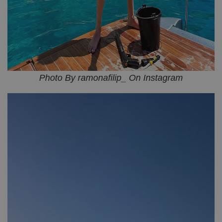
Photo By ramonafilip_ On Instagram