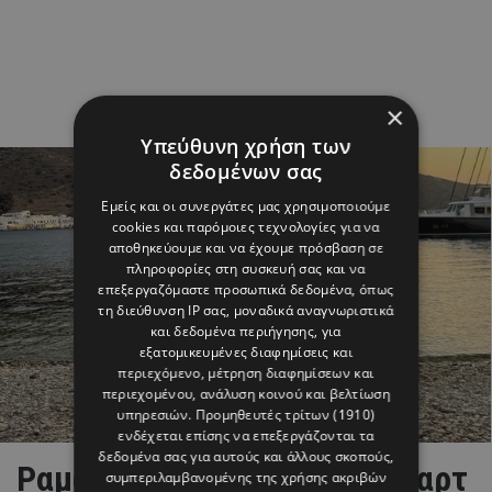
×
Υπεύθυνη χρήση των
δεδομένων σας
Εμείς και οι συνεργάτες μας χρησιμοποιούμε
cookies και παρόμοιες τεχνολογίες για να
αποθηκεύουμε και να έχουμε πρόσβαση σε
πληροφορίες στη συσκευή σας και να
επεξεργαζόμαστε προσωπικά δεδομένα, όπως
τη διεύθυνση IP σας, μοναδικά αναγνωριστικά
και δεδομένα περιήγησης, για
εξατομικευμένες διαφημίσεις και
περιεχόμενο, μέτρηση διαφημίσεων και
περιεχομένου, ανάλυση κοινού και βελτίωση
υπηρεσιών.
Προμηθευτές τρίτων (1910)
ενδέχεται επίσης να επεξεργάζονται τα
δεδομένα σας για αυτούς και άλλους σκοπούς,
Ραμόνα & Τορναρίτης: Οι «καρτ
συμπεριλαμβανομένης της χρήσης ακριβών