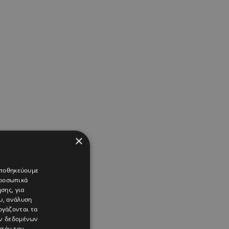
×
 αποθηκεύουμε
προσωπικά
σης, για
υ, ανάλυση
ργάζονται τα
ών δεδομένων
υτόν τον