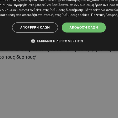
ρισμένοι προμηθευτές μπορεί να βασίζονται σε έννομο συμφέρον αντί για 
ρεί παλιά να μην τον ενοχλούσε το ταξίδι, τώρα,
ο δικαίωμα να αντιταχθείτε στις
Ρυθμίσεις διαφήμισης
. Μπορείτε να ανακαλ
τάσεις να δημιουργούσαν πρόβλημα. Δε ξέρω. Εικάζω”.
κατάθεσή σας οποιαδήποτε στιγμή στις
Ρυθμίσεις cookies
.
Πολιτική Απορρή
ιππος Μιχόπουλος στην Αθηνά Οικονομάκου, επειδή τα
ΑΠΌΡΡΙΨΗ ΌΛΩΝ
ΑΠΟΔΟΧΉ ΌΛΩΝ
ς, η γνωστή τραγουδίστρια σημείωσε πως “Εγώ θεωρώ
ΕΜΦΆΝΙΣΗ ΛΕΠΤΟΜΕΡΕΙΏΝ
η μου. Το τι κάνω εγώ όμως δε συνεπάγεται ότι είναι
ι και δε μπορεί κανείς να του πει “γιατί” ή “μην”. Τώρα
ρά τους δυο τους”