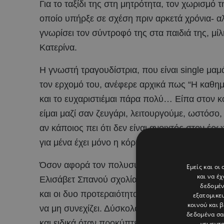
Για το ταξίδι της στη μητρότητα, τον χωρισμό
οποίο υπήρξε σε σχέση πριν αρκετά χρόνια- αλ
γνωρίσει τον σύντροφό της στα παιδιά της, μ
Κατερίνα.
Η γνωστή τραγουδίστρια, που είναι single μαμ
τον ερχομό του, ανέφερε αρχικά πως “Η καθημ
και το ευχαριστιέμαι πάρα πολύ… Είπα στον 
είμαι μαζί σαν ζευγάρι, λειτουργούμε, ωστόσο,
αν κάποιος πει ότι δεν είναι ανοιχτός στον έρ
για μένα έχει μόνο η κόρη μου. Δεν είναι το μυ
Όσον αφορά τον πολυσυζητημένο χωρισμό της
Εμείς και οι
και να έ
Ελισάβετ Σπανού σχολίασε ότι “Κανένας χωρισμ
δεδομέν
και οι δυο προτεραιότητα το παιδί τους. Η γνώμη
εξατομικε
κοινού και 
να μη συνεχίζει. Δύσκολο πράγμα η απόσταση. 
δεδομένα σα
και ειδικά όταν προκύπτει παιδί που πρέπει να
γεωεντο