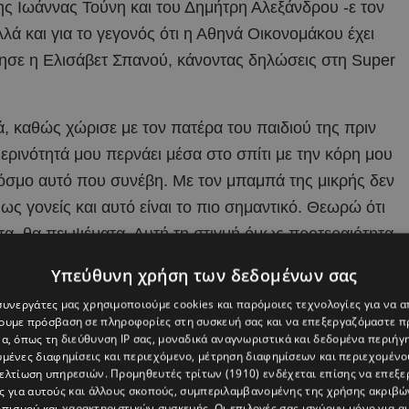
 της Ιωάννας Τούνη και του Δημήτρη Αλεξάνδρου -ε τον
λά και για το γεγονός ότι η Αθηνά Οικονομάκου έχει
ίλησε η Ελισάβετ Σπανού, κάνοντας δηλώσεις στη Super
ά, καθώς χώρισε με τον πατέρα του παιδιού της πριν
ερινότητά μου περνάει μέσα στο σπίτι με την κόρη μου
κόσμο αυτό που συνέβη. Με τον μπαμπά της μικρής δεν
 ως γονείς και αυτό είναι το πιο σημαντικό. Θεωρώ ότι
ωτα, θα πει ψέματα. Αυτή τη στιγμή όμως προτεραιότητα
αλό μου στον έρωτα και δεν με νοιάζει”.
Υπεύθυνη χρήση των δεδομένων σας
 Ιωάννας Τούνη και του Δημήτρη Αλεξάνδρου, η
 συνεργάτες μας χρησιμοποιούμε cookies και παρόμοιες τεχνολογίες για να
χουμε πρόσβαση σε πληροφορίες στη συσκευή σας και να επεξεργαζόμαστε 
ός δεν είναι ευχάριστος. Το σημαντικό είναι ότι βάζουν
α, όπως τη διεύθυνση IP σας, μοναδικά αναγνωριστικά και δεδομένα περιήγη
 μου είναι, όταν κάτι δεν είναι λειτουργικό, καλό είναι
υμένες διαφημίσεις και περιεχόμενο, μέτρηση διαφημίσεων και περιεχομένο
βελτίωση υπηρεσιών.
Προμηθευτές τρίτων (1910)
ενδέχεται επίσης να επεξε
Κατά τη διάρκεια του χρόνου, όταν ο ένας λείπει πολύ
ς για αυτούς και άλλους σκοπούς, συμπεριλαμβανομένης της χρήσης ακριβ
 έχει μια βάσει, αναδεικνύεται το πρόβλημα που παλιά
πισμού και χαρακτηριστικών συσκευής. Οι επιλογές σας ισχύουν μόνο για α