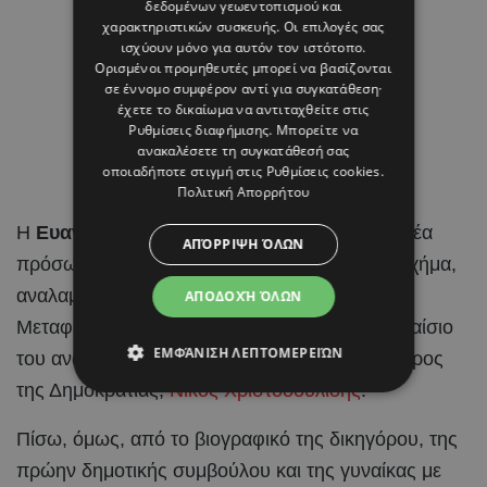
δεδομένων γεωεντοπισμού και
χαρακτηριστικών συσκευής. Οι επιλογές σας
ισχύουν μόνο για αυτόν τον ιστότοπο.
Ορισμένοι προμηθευτές μπορεί να βασίζονται
σε έννομο συμφέρον αντί για συγκατάθεση·
έχετε το δικαίωμα να αντιταχθείτε στις
Ρυθμίσεις διαφήμισης
. Μπορείτε να
ανακαλέσετε τη συγκατάθεσή σας
οποιαδήποτε στιγμή στις
Ρυθμίσεις cookies
.
Πολιτική Απορρήτου
Η
Ευανθία – Εύη Τσολάκη
είναι ένα από τα νέα
ΑΠΌΡΡΙΨΗ ΌΛΩΝ
πρόσωπα που εισέρχονται στο κυβερνητικό σχήμα,
αναλαμβάνοντας την ηγεσία του Υπουργείου
ΑΠΟΔΟΧΉ ΌΛΩΝ
Μεταφορών, Επικοινωνιών και Έργων στο πλαίσιο
ΕΜΦΆΝΙΣΗ ΛΕΠΤΟΜΕΡΕΙΏΝ
του ανασχηματισμού που αποφάσισε ο Πρόεδρος
της Δημοκρατίας,
Νίκος Χριστοδουλίδης
.
Πίσω, όμως, από το βιογραφικό της δικηγόρου, της
πρώην δημοτικής συμβούλου και της γυναίκας με