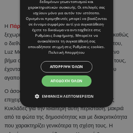
δεδομένων γεωεντοπισμού και
χαρακτηριστικών συσκευής. Οι επιλογές σας
ισχύουν μόνο για αυτόν τον ιστότοπο.
Ορισμένοι προμηθευτές μπορεί να βασίζονται
σε έννομο συμφέρον αντί για συγκατάθεση·
Η
Πάρος
έγινε το σκηνικό για μια από τις πιο
έχετε το δικαίωμα να αντιταχθείτε στις
ξεχωριστές στιγμές στη ζωή του Brahim Díaz, καθώς
Ρυθμίσεις διαφήμισης
. Μπορείτε να
ανακαλέσετε τη συγκατάθεσή σας
ο διεθνής
ποδοσφαιριστής
και η αγαπημένη του,
οποιαδήποτε στιγμή στις
Ρυθμίσεις cookies
.
Luz Méndez, αποφάσισαν να κάνουν το επόμενο
Πολιτική Απορρήτου
βήμα στη σχέση τους και να ενώσουν τις ζωές τους,
ΑΠΌΡΡΙΨΗ ΌΛΩΝ
έχοντας στο πλευρό τους τους ανθρώπους που
αγαπούν.
ΑΠΟΔΟΧΉ ΌΛΩΝ
Ο άσος της Real Madrid και η Ισπανίδα
ΕΜΦΆΝΙΣΗ ΛΕΠΤΟΜΕΡΕΙΏΝ
επιχειρηματίας και content creator επέλεξαν τις
Κυκλάδες για την ιδιαίτερη αυτή περίσταση, μακριά
από τα φώτα της δημοσιότητας και με διακριτικότητα
που χαρακτηρίζει γενικότερα τη σχέση τους. Η