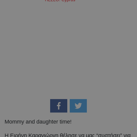
Mommy and daughter time!
Η Ειρήνη Καραγιώργη θέλησε να μας “συστήσει” για