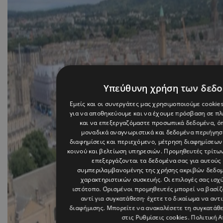
Υπεύθυνη χρήση των δεδ
Εμείς και οι συνεργάτες μας χρησιμοποιούμε cookie
για να αποθηκεύουμε και να έχουμε πρόσβαση σε π
και να επεξεργαζόμαστε προσωπικά δεδομένα, όπ
μοναδικά αναγνωριστικά και δεδομένα περιήγηση
διαφημίσεις και περιεχόμενο, μέτρηση διαφημίσεων
κοινού και βελτίωση υπηρεσιών.
Προμηθευτές τρίτων
επεξεργάζονται τα δεδομένα σας για αυτούς 
συμπεριλαμβανομένης της χρήσης ακριβών δεδο
χαρακτηριστικών συσκευής. Οι επιλογές σας ισχ
ιστότοπο. Ορισμένοι προμηθευτές μπορεί να βασί
αντί για συγκατάθεση· έχετε το δικαίωμα να αντ
διαφήμισης
. Μπορείτε να ανακαλέσετε τη συγκατάθ
στις
Ρυθμίσεις cookies
.
Πολιτική 