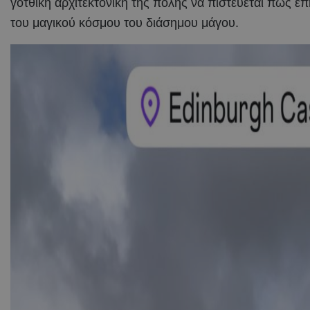
γοτθική αρχιτεκτονική της πόλης να πιστεύεται πως ε
του μαγικού κόσμου του διάσημου μάγου.