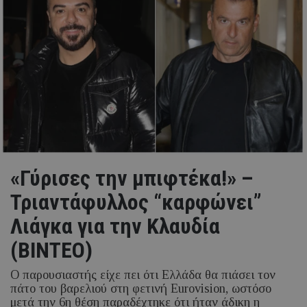
«Γύρισες την μπιφτέκα!» –
Τριαντάφυλλος “καρφώνει”
Λιάγκα για την Κλαυδία
(ΒΙΝΤΕΟ)
Ο παρουσιαστής είχε πει ότι Ελλάδα θα πιάσει τον
πάτο του βαρελιού στη φετινή Eurovision, ωστόσο
μετά την 6η θέση παραδέχτηκε ότι ήταν άδικη η