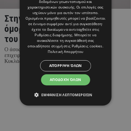
δεδομένων γεωεντοπισμού και
χαρακτηριστικών συσκευής. Οι επιλογές σας
ισχύουν μόνο για αυτόν τον ιστότοπο.
Στην Πάρο γράφτηκε το πιο
Ορισμένοι προμηθευτές μπορεί να βασίζονται
σε έννομο συμφέρον αντί για συγκατάθεση·
όμορφο κεφάλαιο της ζωής
έχετε το δικαίωμα να αντιταχθείτε στις
Ρυθμίσεις διαφήμισης
. Μπορείτε να
του Brahim Díaz
ανακαλέσετε τη συγκατάθεσή σας
οποιαδήποτε στιγμή στις
Ρυθμίσεις cookies
.
Ο άσος της Real Madrid και η Ισπανίδα
Πολιτική Απορρήτου
επιχειρηματίας και content creator επέλεξαν τις
Κυκλάδες για την ιδιαίτερη αυτή περίσταση.
ΑΠΌΡΡΙΨΗ ΌΛΩΝ
ΑΠΟΔΟΧΉ ΌΛΩΝ
08 ΑΥΓΟΥΣΤΟΥ 26 - 17:01
Margarita Psichi
ΕΜΦΆΝΙΣΗ ΛΕΠΤΟΜΕΡΕΙΏΝ