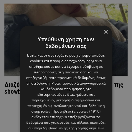
×
Υπεύθυνη χρήση των
δεδομένων σας
Εμείς και οι συνεργάτες μας χρησιμοποιούμε
cookies και παρόμοιες τεχνολογίες για να
αποθηκεύουμε και να έχουμε πρόσβαση σε
πληροφορίες στη συσκευή σας και να
επεξεργαζόμαστε προσωπικά δεδομένα, όπως
τη διεύθυνση IP σας, μοναδικά αναγνωριστικά
Διαζύγιο «βόμβα» για αγαπημένo ζευγάρι της
και δεδομένα περιήγησης, για
showbiz μετά από 3 χρόνια
εξατομικευμένες διαφημίσεις και
περιεχόμενο, μέτρηση διαφημίσεων και
περιεχομένου, ανάλυση κοινού και βελτίωση
υπηρεσιών.
Προμηθευτές τρίτων (1910)
ενδέχεται επίσης να επεξεργάζονται τα
δεδομένα σας για αυτούς και άλλους σκοπούς,
συμπεριλαμβανομένης της χρήσης ακριβών