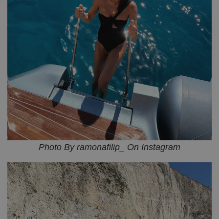
Photo By ramonafilip_ On Instagram