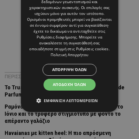
δεδομένων γεωεντοπισμού και
χαρακτηριστικών συσκευής. Οι επιλογές σας
ισχύουν μόνο για αυτόν τον ιστότοπο.
Ορισμένοι προμηθευτές μπορεί να βασίζονται
σε έννομο συμφέρον αντί για συγκατάθεση·
έχετε το δικαίωμα να αντιταχθείτε στις
Ρυθμίσεις διαφήμισης
. Μπορείτε να
ανακαλέσετε τη συγκατάθεσή σας
οποιαδήποτε στιγμή στις
Ρυθμίσεις cookies
.
Πολιτική Απορρήτου
ΑΠΌΡΡΙΨΗ ΌΛΩΝ
ΠΕΡΙΣΣΟΤΕΡΑ ΝΕΑ
ΑΠΟΔΟΧΉ ΌΛΩΝ
Το Trussardi Elegantly Cool είναι ένα νέο Eau de
Parfum Lumineuse
ΕΜΦΆΝΙΣΗ ΛΕΠΤΟΜΕΡΕΙΏΝ
Ραμόνα & Τορναρίτης: Οι «καρτ ποστάλ» από το
Ιόνιο και το τρυφερό στιγμιότυπο με φόντο το
απέραντο γαλάζιο
Havaianas με kitten heel: Η πιο απρόσμενη