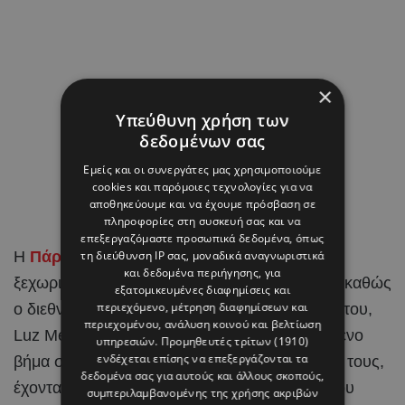
×
Υπεύθυνη χρήση των
δεδομένων σας
Εμείς και οι συνεργάτες μας χρησιμοποιούμε
cookies και παρόμοιες τεχνολογίες για να
αποθηκεύουμε και να έχουμε πρόσβαση σε
πληροφορίες στη συσκευή σας και να
επεξεργαζόμαστε προσωπικά δεδομένα, όπως
Η
Πάρος
έγινε το σκηνικό για μια από τις πιο
τη διεύθυνση IP σας, μοναδικά αναγνωριστικά
και δεδομένα περιήγησης, για
ξεχωριστές στιγμές στη ζωή του Brahim Díaz, καθώς
εξατομικευμένες διαφημίσεις και
περιεχόμενο, μέτρηση διαφημίσεων και
ο διεθνής
ποδοσφαιριστής
και η αγαπημένη του,
περιεχομένου, ανάλυση κοινού και βελτίωση
Luz Méndez, αποφάσισαν να κάνουν το επόμενο
υπηρεσιών.
Προμηθευτές τρίτων (1910)
ενδέχεται επίσης να επεξεργάζονται τα
βήμα στη σχέση τους και να ενώσουν τις ζωές τους,
δεδομένα σας για αυτούς και άλλους σκοπούς,
έχοντας στο πλευρό τους τους ανθρώπους που
συμπεριλαμβανομένης της χρήσης ακριβών