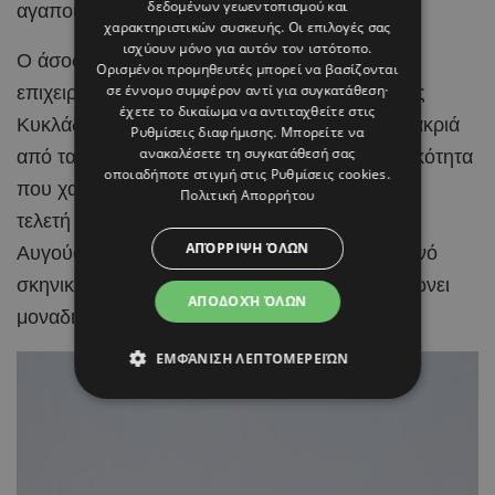
δεδομένων γεωεντοπισμού και
αγαπούν.
χαρακτηριστικών συσκευής. Οι επιλογές σας
ισχύουν μόνο για αυτόν τον ιστότοπο.
Ο άσος της Real Madrid και η Ισπανίδα
Ορισμένοι προμηθευτές μπορεί να βασίζονται
σε έννομο συμφέρον αντί για συγκατάθεση·
επιχειρηματίας και content creator επέλεξαν τις
έχετε το δικαίωμα να αντιταχθείτε στις
Κυκλάδες για την ιδιαίτερη αυτή περίσταση, μακριά
Ρυθμίσεις διαφήμισης
. Μπορείτε να
ανακαλέσετε τη συγκατάθεσή σας
από τα φώτα της δημοσιότητας και με διακριτικότητα
οποιαδήποτε στιγμή στις
Ρυθμίσεις cookies
.
που χαρακτηρίζει γενικότερα τη σχέση τους. Η
Πολιτική Απορρήτου
τελετή πραγματοποιήθηκε την Κυριακή 2
ΑΠΌΡΡΙΨΗ ΌΛΩΝ
Αυγούστου, μέσα σε ένα ειδυλλιακό καλοκαιρινό
σκηνικό, με το κυκλαδίτικο τοπίο να συμπληρώνει
ΑΠΟΔΟΧΉ ΌΛΩΝ
μοναδικά τη χαρά της ημέρας.
ΕΜΦΆΝΙΣΗ ΛΕΠΤΟΜΕΡΕΙΏΝ