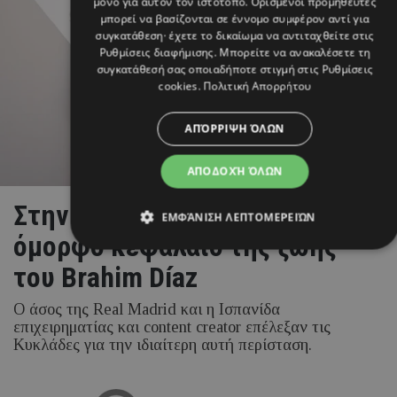
μόνο για αυτόν τον ιστότοπο. Ορισμένοι προμηθευτές
μπορεί να βασίζονται σε έννομο συμφέρον αντί για
συγκατάθεση· έχετε το δικαίωμα να αντιταχθείτε στις
Ρυθμίσεις διαφήμισης
. Μπορείτε να ανακαλέσετε τη
συγκατάθεσή σας οποιαδήποτε στιγμή στις
Ρυθμίσεις
cookies
.
Πολιτική Απορρήτου
ΑΠΌΡΡΙΨΗ ΌΛΩΝ
ΑΠΟΔΟΧΉ ΌΛΩΝ
Στην Πάρο γράφτηκε το πιο
ΕΜΦΆΝΙΣΗ ΛΕΠΤΟΜΕΡΕΙΏΝ
όμορφο κεφάλαιο της ζωής
του Brahim Díaz
Ο άσος της Real Madrid και η Ισπανίδα
επιχειρηματίας και content creator επέλεξαν τις
Κυκλάδες για την ιδιαίτερη αυτή περίσταση.