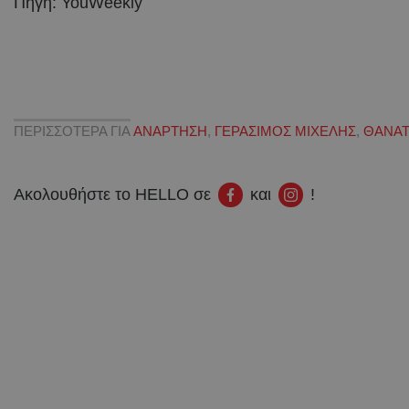
Πηγή: YouWeekly
ΠΕΡΙΣΣΟΤΕΡΑ ΓΙΑ
ΑΝΑΡΤΗΣΗ
,
ΓΕΡΑΣΙΜΟΣ ΜΙΧΕΛΗΣ
,
ΘΑΝΑ
Ακολουθήστε το HELLO σε
και
!