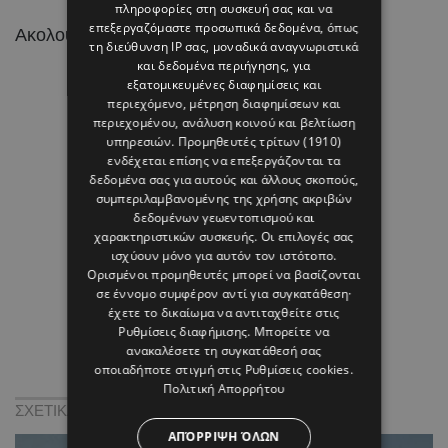
πληροφορίες στη συσκευή σας και να
επεξεργαζόμαστε προσωπικά δεδομένα, όπως
Ακολουθήστε το HELLO σε
και
!
τη διεύθυνση IP σας, μοναδικά αναγνωριστικά
και δεδομένα περιήγησης, για
εξατομικευμένες διαφημίσεις και
περιεχόμενο, μέτρηση διαφημίσεων και
περιεχομένου, ανάλυση κοινού και βελτίωση
υπηρεσιών.
Προμηθευτές τρίτων (1910)
ενδέχεται επίσης να επεξεργάζονται τα
δεδομένα σας για αυτούς και άλλους σκοπούς,
συμπεριλαμβανομένης της χρήσης ακριβών
δεδομένων γεωεντοπισμού και
χαρακτηριστικών συσκευής. Οι επιλογές σας
ισχύουν μόνο για αυτόν τον ιστότοπο.
Ορισμένοι προμηθευτές μπορεί να βασίζονται
σε έννομο συμφέρον αντί για συγκατάθεση·
έχετε το δικαίωμα να αντιταχθείτε στις
Ρυθμίσεις διαφήμισης
. Μπορείτε να
ανακαλέσετε τη συγκατάθεσή σας
οποιαδήποτε στιγμή στις
Ρυθμίσεις cookies
.
Πολιτική Απορρήτου
ΣΧΕΤΙΚΑ:
ΑΠΌΡΡΙΨΗ ΌΛΩΝ