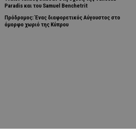
Paradis και του Samuel Benchetrit
Πρόδρομος: Ένας διαφορετικός Αύγουστος στο
όμορφο χωριό της Κύπρου