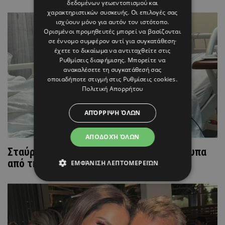
δεδομένων γεωεντοπισμού και
χαρακτηριστικών συσκευής. Οι επιλογές σας
ισχύουν μόνο για αυτόν τον ιστότοπο.
Ορισμένοι προμηθευτές μπορεί να βασίζονται
σε έννομο συμφέρον αντί για συγκατάθεση·
έχετε το δικαίωμα να αντιταχθείτε στις
Ρυθμίσεις διαφήμισης
. Μπορείτε να
ανακαλέσετε τη συγκατάθεσή σας
οποιαδήποτε στιγμή στις
Ρυθμίσεις cookies
.
Πολιτική Απορρήτου
ΑΠΌΡΡΙΨΗ ΌΛΩΝ
ΑΠΟΔΟΧΉ ΌΛΩΝ
Σταύρος Φλώρος: Συγκινούν τα στιγμιότυπα
από την αποκατάστασή του στο Μαϊάμι
ΕΜΦΆΝΙΣΗ ΛΕΠΤΟΜΕΡΕΙΏΝ