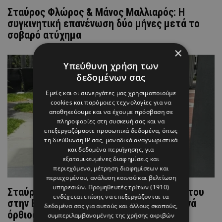
Σταύρος Φλώρος & Μάνος Μαλλιαρός: Η
συγκινητική επανένωση δύο μήνες μετά το
σοβαρό ατύχημα
×
Υπεύθυνη χρήση των
δεδομένων σας
Εμείς και οι συνεργάτες μας χρησιμοποιούμε
cookies και παρόμοιες τεχνολογίες για να
αποθηκεύουμε και να έχουμε πρόσβαση σε
πληροφορίες στη συσκευή σας και να
επεξεργαζόμαστε προσωπικά δεδομένα, όπως
τη διεύθυνση IP σας, μοναδικά αναγνωριστικά
και δεδομένα περιήγησης, για
εξατομικευμένες διαφημίσεις και
περιεχόμενο, μέτρηση διαφημίσεων και
περιεχομένου, ανάλυση κοινού και βελτίωση
υπηρεσιών.
Προμηθευτές τρίτων (1910)
Σταύρος Φλώρος: Συγκινεί η επιστροφή του
ενδέχεται επίσης να επεξεργάζονται τα
στην Ελλάδα – Η στιγμή που στάθηκε ξανά
δεδομένα σας για αυτούς και άλλους σκοπούς,
όρθιος (BINTEO)
συμπεριλαμβανομένης της χρήσης ακριβών