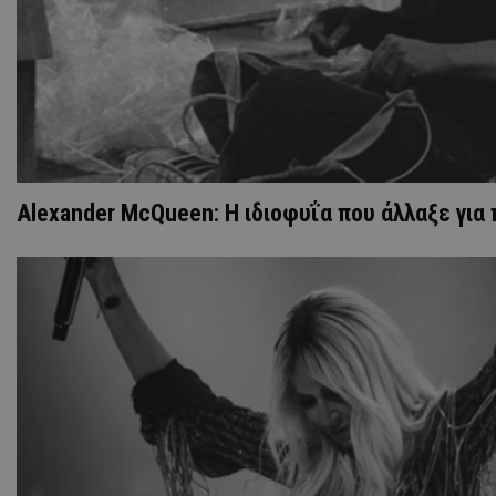
Alexander McQueen: Η ιδιοφυΐα που άλλαξε για