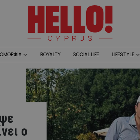
ΟΜΟΡΦΙΑ
ROYALTY
SOCIAL LIFE
LIFESTYLE
υψε
νει ο