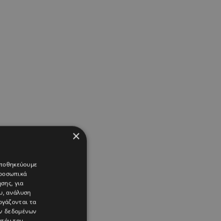
×
 αποθηκεύουμε
προσωπικά
σης, για
υ, ανάλυση
ργάζονται τα
ών δεδομένων
υτόν τον