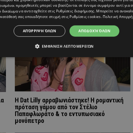
ρισμένοι προμηθευτές μπορεί να βασίζονται σε έννομο συμφέρον αντί για 
ο δικαίωμα να αντιταχθείτε στις
Ρυθμίσεις διαφήμισης
. Μπορείτε να ανακαλ
κατάθεσή σας οποιαδήποτε στιγμή στις
Ρυθμίσεις cookies
.
Πολιτική Απορρή
ΑΠΌΡΡΙΨΗ ΌΛΩΝ
ΑΠΟΔΟΧΉ ΌΛΩΝ
ΕΜΦΆΝΙΣΗ ΛΕΠΤΟΜΕΡΕΙΏΝ
ια
Η Dat Lilly αρραβωνιάστηκε! Η ρομαντική
πρόταση γάμου από τον Στέλιο
Παπαφλωράτο & το εντυπωσιακό
μονόπετρο