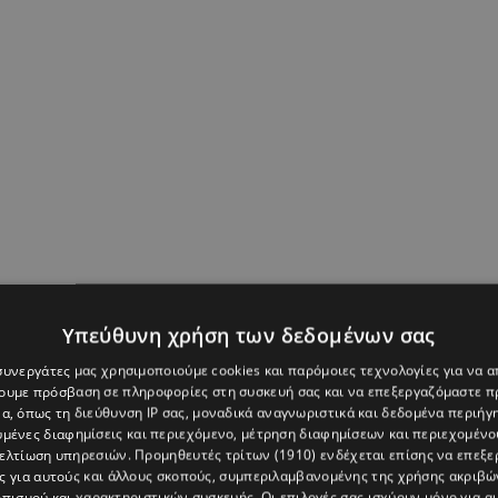
Υπεύθυνη χρήση των δεδομένων σας
ΑΜΟΣ
,
ΦΑΙΗ ΣΚΟΡΔΑ
 συνεργάτες μας χρησιμοποιούμε cookies και παρόμοιες τεχνολογίες για να
χουμε πρόσβαση σε πληροφορίες στη συσκευή σας και να επεξεργαζόμαστε 
α, όπως τη διεύθυνση IP σας, μοναδικά αναγνωριστικά και δεδομένα περιήγη
υμένες διαφημίσεις και περιεχόμενο, μέτρηση διαφημίσεων και περιεχομένο
βελτίωση υπηρεσιών.
Προμηθευτές τρίτων (1910)
ενδέχεται επίσης να επεξε
ς για αυτούς και άλλους σκοπούς, συμπεριλαμβανομένης της χρήσης ακριβ
πισμού και χαρακτηριστικών συσκευής. Οι επιλογές σας ισχύουν μόνο για α