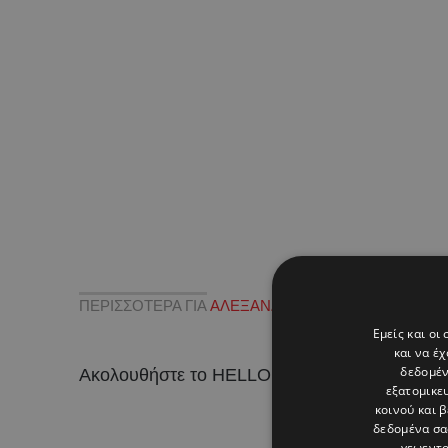
ΠΕΡΙΣΣΟΤΕΡΑ ΓΙΑ
ΑΛΕΞΑΝΔΡΟΣ ΑΘΑΝΑΣΙΑΔΗΣ
,
Γ
Εμείς και οι
και να έ
δεδομέν
Ακολουθήστε το HELLO σε
και
!
εξατομικε
κοινού και 
δεδομένα σα
γεωεντο