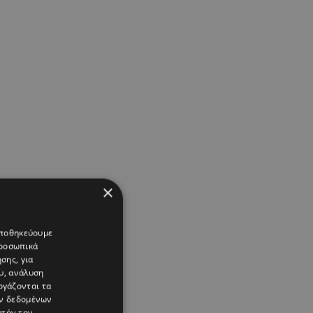
×
 αποθηκεύουμε
προσωπικά
σης, για
υ, ανάλυση
ργάζονται τα
ών δεδομένων
υτόν τον