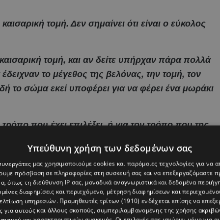
 καισαρική τομή. Δεν σημαίνει ότι είναι ο εύκολος
καισαρική τομή, και αν δείτε υπήρχαν πάρα πολλά
έδειχναν το μέγεθος της βελόνας, την τομή, τον
δή το σώμα εκεί υποφέρει για να φέρει ένα μωράκι
 τρόπο που έχει επιλέξει, ή για τον τρόπο που της
ό είναι προσωπικό δικαίωμά της. Αυτές οι
Υπεύθυνη χρήση των δεδομένων σας
τι «για να νιώσεις το παιδί, πρέπει να το γεννήσεις
 συνεργάτες μας χρησιμοποιούμε cookies και παρόμοιες τεχνολογίες για να
χουμε πρόσβαση σε πληροφορίες στη συσκευή σας και να επεξεργαζόμαστε 
α, όπως τη διεύθυνση IP σας, μοναδικά αναγνωριστικά και δεδομένα περιήγη
αι ό,τι θέλεις. Γιατί μπορεί έτσι να νιώθεις
υμένες διαφημίσεις και περιεχόμενο, μέτρηση διαφημίσεων και περιεχομένο
βελτίωση υπηρεσιών.
Προμηθευτές τρίτων (1910)
ενδέχεται επίσης να επεξε
 ένα ιστορικό, για χίλιους δυο λόγους. Ποιοι
ς για αυτούς και άλλους σκοπούς, συμπεριλαμβανομένης της χρήσης ακριβ
ία άλλη γυναίκα το παιδί της στον κόσμο; Είναι
πισμού και χαρακτηριστικών συσκευής. Οι επιλογές σας ισχύουν μόνο για α