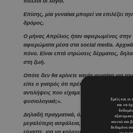
πολλοί οι λόγοι.
Επίσης, μία γυναίκα μπορεί να επιλέξει την
δρόμος.
Ο μήνας Απρίλιος ήταν αφιερωμένος στην 
αφιερώματα μέσα στα social media. Αρχικά 
πόνο. Είναι επτά στρώσεις δέρματος, δηλα
στη ζωή.
Οπότε δεν θα κρίνετε καμία γυναίκα για τον
είπε ο γιατρός ότι πρέπει να γεννήσει. Αυτ
αντιλήψεις που είχαμε εκατό χρόνια πριν, ό
Εμείς και οι
φυσιολογικά;».
και να έ
δεδομέν
Δηλαδή πραγματικά, ό,τι σου πει ο γιατρός κ
εξατομικε
κοινού και 
μεγαλύτερη ασφάλεια, γιατί μπορεί να έχεις
δεδομένα σα
είμαστε, για να κρίνουμε το πώς θα φέρει μ
γεωεντο