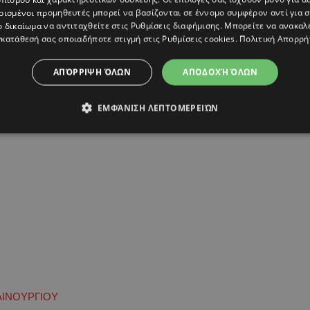
ρισμένοι προμηθευτές μπορεί να βασίζονται σε έννομο συμφέρον αντί για 
ναίκας, είναι δικό της. Να το κάνει η ίδια, ό,τι
ο δικαίωμα να αντιταχθείτε στις
Ρυθμίσεις διαφήμισης
. Μπορείτε να ανακαλ
οι τους οποίους πρέπει να σεβαστείς, και έχουν
κατάθεσή σας οποιαδήποτε στιγμή στις
Ρυθμίσεις cookies
.
Πολιτική Απορρή
ΑΠΌΡΡΙΨΗ ΌΛΩΝ
ΑΠΟΔΟΧΉ ΌΛΩΝ
ΕΜΦΆΝΙΣΗ ΛΕΠΤΟΜΕΡΕΙΏΝ
ΑΙΝΟΥΡΓΙΟΥ