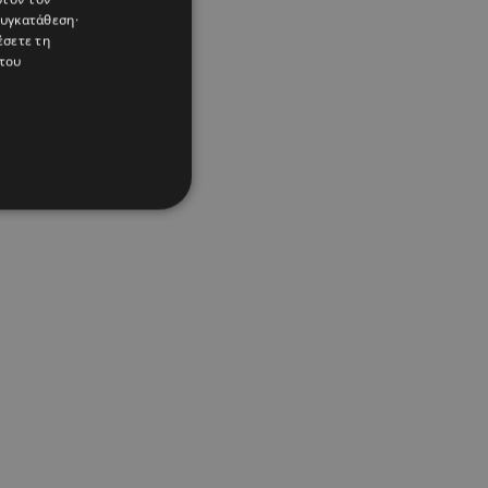
συγκατάθεση·
έσετε τη
του