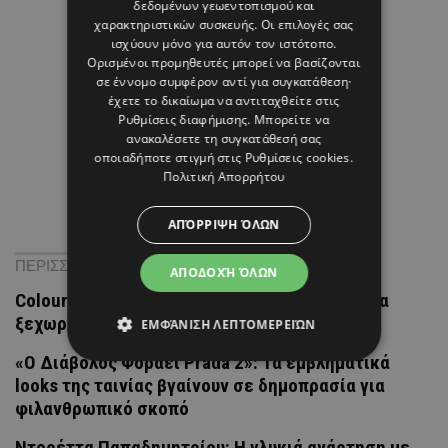
δεδομένων γεωεντοπισμού και
χαρακτηριστικών συσκευής. Οι επιλογές σας
ισχύουν μόνο για αυτόν τον ιστότοπο.
Ορισμένοι προμηθευτές μπορεί να βασίζονται
σε έννομο συμφέρον αντί για συγκατάθεση·
έχετε το δικαίωμα να αντιταχθείτε στις
Ρυθμίσεις διαφήμισης
. Μπορείτε να
ανακαλέσετε τη συγκατάθεσή σας
οποιαδήποτε στιγμή στις
Ρυθμίσεις cookies
.
Πολιτική Απορρήτου
ΑΠΌΡΡΙΨΗ ΌΛΩΝ
ΠΕΡΙΣΣΟΤΕΡΑ ΝΕΑ
ΑΠΟΔΟΧΉ ΌΛΩΝ
Colour Crush: 3 τσάντες που δεν φοβούνται να
ξεχωρίσουν (και καλό είναι ούτε και εσύ)
ΕΜΦΆΝΙΣΗ ΛΕΠΤΟΜΕΡΕΙΏΝ
«Ο Διάβολος Φοράει Prada 2»: Τα εμβληματικά
looks της ταινίας βγαίνουν σε δημοπρασία για
φιλανθρωπικό σκοπό
Ντορέττα Παπαδημητρίου: Η γλυκιά ανάρτηση με