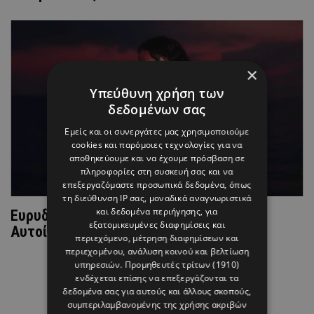
×
Υπεύθυνη χρήση των
δεδομένων σας
Εμείς και οι συνεργάτες μας χρησιμοποιούμε
cookies και παρόμοιες τεχνολογίες για να
αποθηκεύουμε και να έχουμε πρόσβαση σε
πληροφορίες στη συσκευή σας και να
επεξεργαζόμαστε προσωπικά δεδομένα, όπως
τη διεύθυνση IP σας, μοναδικά αναγνωριστικά
και δεδομένα περιήγησης, για
Ευρυδίκη Βαλαβάνη & Γρηγόρης Μόργκαν:
εξατομικευμένες διαφημίσεις και
Αυτοί θα είναι οι νονοί του γιου τους
περιεχόμενο, μέτρηση διαφημίσεων και
περιεχομένου, ανάλυση κοινού και βελτίωση
υπηρεσιών.
Προμηθευτές τρίτων (1910)
ενδέχεται επίσης να επεξεργάζονται τα
δεδομένα σας για αυτούς και άλλους σκοπούς,
συμπεριλαμβανομένης της χρήσης ακριβών