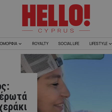
ΟΜΟΡΦΙΑ
ROYALTY
SOCIAL LIFE
LIFESTYLE
ς:
 έρωτά
χεράκι