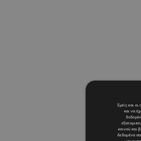
Εμείς και οι
και να έ
δεδομέν
εξατομικε
κοινού και 
δεδομένα σα
γεωεντο