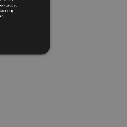
συγκατάθεση·
έσετε τη
του