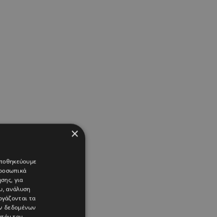
×
 αποθηκεύουμε
προσωπικά
σης, για
υ, ανάλυση
ργάζονται τα
ών δεδομένων
υτόν τον