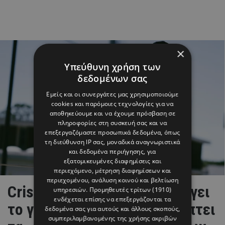
×
Υπεύθυνη χρήση των
δεδομένων σας
Εμείς και οι συνεργάτες μας χρησιμοποιούμε
cookies και παρόμοιες τεχνολογίες για να
αποθηκεύουμε και να έχουμε πρόσβαση σε
πληροφορίες στη συσκευή σας και να
επεξεργαζόμαστε προσωπικά δεδομένα, όπως
τη διεύθυνση IP σας, μοναδικά αναγνωριστικά
και δεδομένα περιήγησης, για
εξατομικευμένες διαφημίσεις και
περιεχόμενο, μέτρηση διαφημίσεων και
περιεχομένου, ανάλυση κοινού και βελτίωση
Cristiano Ronaldo: Μας ανοίγει
υπηρεσιών.
Προμηθευτές τρίτων (1910)
ενδέχεται επίσης να επεξεργάζονται τα
το γκαράζ του και αποκαλύπτει
δεδομένα σας για αυτούς και άλλους σκοπούς,
συμπεριλαμβανομένης της χρήσης ακριβών