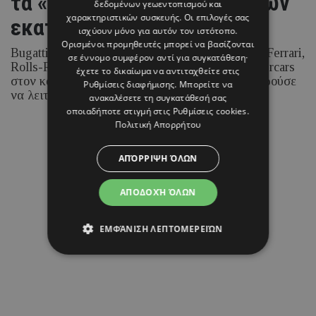
τα «παιχνίδια» αξίας δεκάδων
δεδομένων γεωεντοπισμού και
χαρακτηριστικών συσκευής. Οι επιλογές σας
εκατομμυρίων
ισχύουν μόνο για αυτόν τον ιστότοπο.
Ορισμένοι προμηθευτές μπορεί να βασίζονται
Bugatti περιορισμένης παραγωγής, συλλεκτικές Ferrari,
σε έννομο συμφέρον αντί για συγκατάθεση·
Rolls-Royce και μερικά από τα σπανιότερα supercars
έχετε το δικαίωμα να αντιταχθείτε στις
στον κόσμο συνθέτουν μία συλλογή που θα μπορούσε
Ρυθμίσεις διαφήμισης
. Μπορείτε να
να λειτουργεί ως ιδιωτικό μουσείο αυτοκινήτου.
ανακαλέσετε τη συγκατάθεσή σας
οποιαδήποτε στιγμή στις
Ρυθμίσεις cookies
.
Πολιτική Απορρήτου
06 ΑΥΓΟΥΣΤΟΥ 26 - 09:34
Μαρία Καραμάνου
ΑΠΌΡΡΙΨΗ ΌΛΩΝ
ΑΠΟΔΟΧΉ ΌΛΩΝ
ΕΜΦΆΝΙΣΗ ΛΕΠΤΟΜΕΡΕΙΏΝ