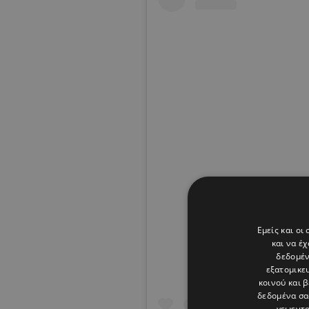
View thi
Εμείς και οι
και να έ
δεδομέν
εξατομικε
κοινού και 
δεδομένα σα
γεωεντο