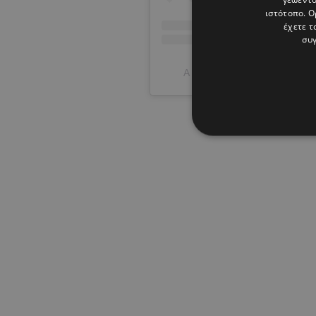
ιστότοπο. Ο
έχετε τ
συγ
A post shared by evagelia_sir