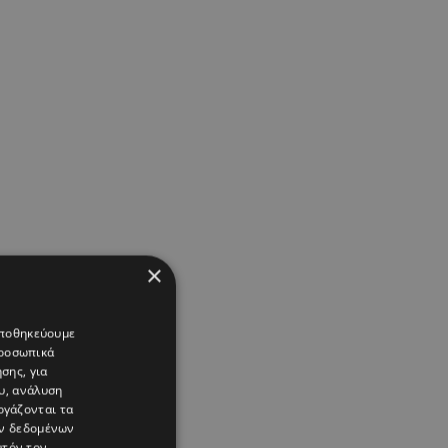
×
 αποθηκεύουμε
προσωπικά
σης, για
υ, ανάλυση
ργάζονται τα
ών δεδομένων
υτόν τον