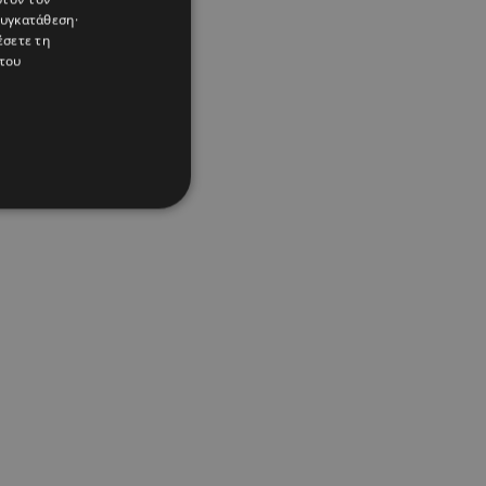
συγκατάθεση·
έσετε τη
του