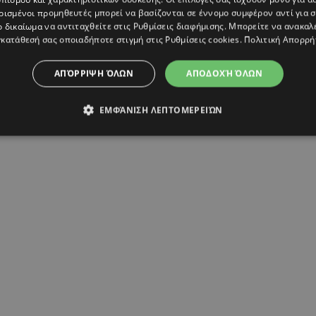
ρισμένοι προμηθευτές μπορεί να βασίζονται σε έννομο συμφέρον αντί για 
ο δικαίωμα να αντιταχθείτε στις
Ρυθμίσεις διαφήμισης
. Μπορείτε να ανακαλ
κατάθεσή σας οποιαδήποτε στιγμή στις
Ρυθμίσεις cookies
.
Πολιτική Απορρή
iopoulou (@evagelia_siriopoulou_official)
ΑΠΌΡΡΙΨΗ ΌΛΩΝ
ΑΠΟΔΟΧΉ ΌΛΩΝ
ΕΜΦΆΝΙΣΗ ΛΕΠΤΟΜΕΡΕΙΏΝ