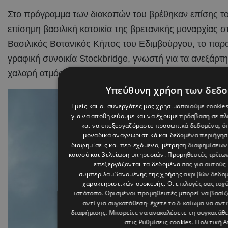
Στο πρόγραμμα των διακοπών του βρέθηκαν επίσης το 
επίσημη βασιλική κατοικία της βρετανικής μοναρχίας 
Βασιλικός Βοτανικός Κήπος του Εδιμβούργου, το παραμ
γραφική συνοικία Stockbridge, γνωστή για τα ανεξάρτητ
χαλαρή ατμόσφαιρά της.
Υπεύθυνη χρήση των δεδ
Εμείς και οι συνεργάτες μας χρησιμοποιούμε cookie
για να αποθηκεύουμε και να έχουμε πρόσβαση σε π
και να επεξεργαζόμαστε προσωπικά δεδομένα, όπ
μοναδικά αναγνωριστικά και δεδομένα περιήγηση
διαφημίσεις και περιεχόμενο, μέτρηση διαφημίσεων
κοινού και βελτίωση υπηρεσιών.
Προμηθευτές τρίτων
επεξεργάζονται τα δεδομένα σας για αυτούς 
συμπεριλαμβανομένης της χρήσης ακριβών δεδο
χαρακτηριστικών συσκευής. Οι επιλογές σας ισχ
ιστότοπο. Ορισμένοι προμηθευτές μπορεί να βασί
αντί για συγκατάθεση· έχετε το δικαίωμα να αντ
διαφήμισης
. Μπορείτε να ανακαλέσετε τη συγκατάθ
στις
Ρυθμίσεις cookies
.
Πολιτική 