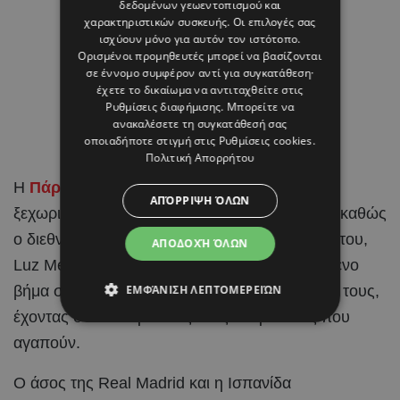
δεδομένων γεωεντοπισμού και
χαρακτηριστικών συσκευής. Οι επιλογές σας
ισχύουν μόνο για αυτόν τον ιστότοπο.
Ορισμένοι προμηθευτές μπορεί να βασίζονται
σε έννομο συμφέρον αντί για συγκατάθεση·
έχετε το δικαίωμα να αντιταχθείτε στις
Ρυθμίσεις διαφήμισης
. Μπορείτε να
ανακαλέσετε τη συγκατάθεσή σας
οποιαδήποτε στιγμή στις
Ρυθμίσεις cookies
.
Πολιτική Απορρήτου
Η
Πάρος
έγινε το σκηνικό για μια από τις πιο
ΑΠΌΡΡΙΨΗ ΌΛΩΝ
ξεχωριστές στιγμές στη ζωή του Brahim Díaz, καθώς
ο διεθνής
ποδοσφαιριστής
και η αγαπημένη του,
ΑΠΟΔΟΧΉ ΌΛΩΝ
Luz Méndez, αποφάσισαν να κάνουν το επόμενο
βήμα στη σχέση τους και να ενώσουν τις ζωές τους,
ΕΜΦΆΝΙΣΗ ΛΕΠΤΟΜΕΡΕΙΏΝ
έχοντας στο πλευρό τους τους ανθρώπους που
αγαπούν.
Ο άσος της Real Madrid και η Ισπανίδα