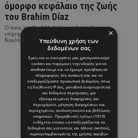
όμορφο κεφάλαιο της ζωής
του Brahim Díaz
Ο άσος της Real Madrid και η Ισπανίδα
×
επιχειρηματίας και content creator επέλεξαν τις
Κυκλάδες για την ιδιαίτερη αυτή περίσταση.
Υπεύθυνη χρήση των
δεδομένων σας
Εμείς και οι συνεργάτες μας χρησιμοποιούμε
cookies και παρόμοιες τεχνολογίες για να
08 ΑΥΓΟΥΣΤΟΥ 26 - 17:01
αποθηκεύουμε και να έχουμε πρόσβαση σε
Margarita Psichi
πληροφορίες στη συσκευή σας και να
επεξεργαζόμαστε προσωπικά δεδομένα, όπως
τη διεύθυνση IP σας, μοναδικά αναγνωριστικά
και δεδομένα περιήγησης, για
εξατομικευμένες διαφημίσεις και
περιεχόμενο, μέτρηση διαφημίσεων και
περιεχομένου, ανάλυση κοινού και βελτίωση
υπηρεσιών.
Προμηθευτές τρίτων (1910)
ενδέχεται επίσης να επεξεργάζονται τα
δεδομένα σας για αυτούς και άλλους σκοπούς,
συμπεριλαμβανομένης της χρήσης ακριβών