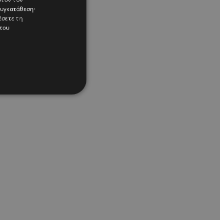
συγκατάθεση·
έσετε τη
του