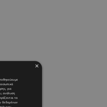
×
 αποθηκεύουμε
προσωπικά
σης, για
υ, ανάλυση
ργάζονται τα
ών δεδομένων
υτόν τον