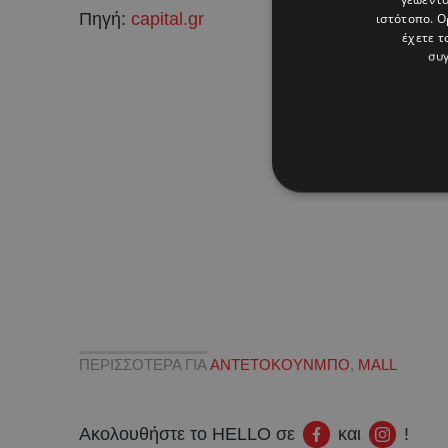
Πηγή:
capital.gr
ιστότοπο. Ο
έχετε τ
συγ
ΠΕΡΙΣΣΟΤΕΡΑ ΓΙΑ
ANTETOKOYNMΠΟ
,
MALL
Ακολουθήστε το HELLO σε
και
!