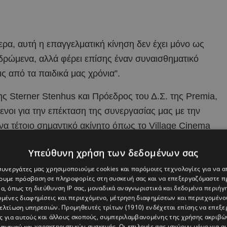
ρα, αυτή η επαγγελματική κίνηση δεν έχει μόνο ως
 δρώμενα, αλλά φέρει επίσης έναν συναισθηματικό
ς από τα παιδικά μας χρόνια”.
 Sterner Stenhus και Πρόεδρος του Δ.Σ. της Premia,
νοι για την επέκταση της συνεργασίας μας με την
ένα τέτοιο σημαντικό ακίνητο όπως το Village Cinema
ν επενδυτών. Με το όραμα του Γιάννη και του Θανάση
Υπεύθυνη χρήση των δεδομένων σας
 estate θα αναζωογονήσουμε το γνωστό σημείο και θα το
 συνεργάτες μας χρησιμοποιούμε cookies και παρόμοιες τεχνολογίες για να
” Ο Κώστας Μαρκάζος, Διευθύνων Σύμβουλος της
χουμε πρόσβαση σε πληροφορίες στη συσκευή σας και να επεξεργαζόμαστε 
μια ακόμη στρατηγική συνεργασία της Premia με πολύ
α, όπως τη διεύθυνση IP σας, μοναδικά αναγνωριστικά και δεδομένα περιήγη
υμένες διαφημίσεις και περιεχόμενο, μέτρηση διαφημίσεων και περιεχομένο
 το μέγεθος και τη διασπορά του χαρτοφυλακίου μας
βελτίωση υπηρεσιών.
Προμηθευτές τρίτων (1910)
ενδέχεται επίσης να επεξε
ς για αυτούς και άλλους σκοπούς, συμπεριλαμβανομένης της χρήσης ακριβ
πισμού και χαρακτηριστικών συσκευής. Οι επιλογές σας ισχύουν μόνο για α