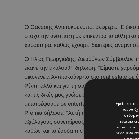
Ο Θανάσης Αντετοκούνμπο, ανέφερε: “Ειδικότε
στόχο την ανάπτυξη με επίκεντρο τα αθλητικά
χαρακτήρα, καθώς έχουμε ιδιαίτερες αναμνήσει
Ο Ηλίας Γεωργιάδης, Διευθύνων Σύμβουλος της
έκανε την ακόλουθη δήλωση: “Είμαστε χαρούμε
οικογένεια Αντετοκούνμπο στο real estate σε 
Ρέντη αλλά και για τη συμμετοχή νέων ιδιωτώ
και τις δικές μας γνώσεις στο κλάδο του real
Εμείς και οι
μετατρέψουμε σε entertainment sports park.
και να έ
Premia δήλωσε: “Αυτή η συναλλαγή αποτελεί 
δεδομέν
εξατομικε
αξιόλογους συνεταίρους η οποία θα ενισχύσει
κοινού και 
καθώς και τα έσοδα της εταιρείας”.
δεδομένα σα
γεωεντο