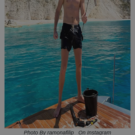
Photo By ramonafilip_ On Instagram