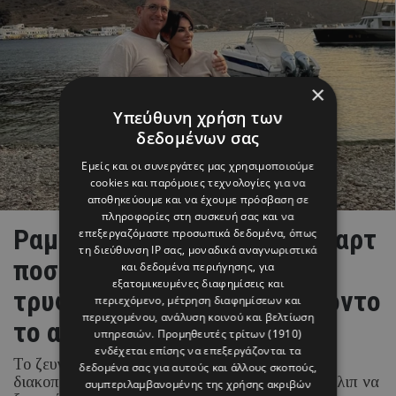
×
Υπεύθυνη χρήση των
δεδομένων σας
Εμείς και οι συνεργάτες μας χρησιμοποιούμε
cookies και παρόμοιες τεχνολογίες για να
αποθηκεύουμε και να έχουμε πρόσβαση σε
πληροφορίες στη συσκευή σας και να
Ραμόνα & Τορναρίτης: Οι «καρτ
επεξεργαζόμαστε προσωπικά δεδομένα, όπως
τη διεύθυνση IP σας, μοναδικά αναγνωριστικά
ποστάλ» από το Ιόνιο και το
και δεδομένα περιήγησης, για
εξατομικευμένες διαφημίσεις και
τρυφερό στιγμιότυπο με φόντο
περιεχόμενο, μέτρηση διαφημίσεων και
περιεχομένου, ανάλυση κοινού και βελτίωση
το απέραντο γαλάζιο
υπηρεσιών.
Προμηθευτές τρίτων (1910)
ενδέχεται επίσης να επεξεργάζονται τα
Το ζευγάρι απολαμβάνει τις καλοκαιρινές του
δεδομένα σας για αυτούς και άλλους σκοπούς,
διακοπές στα νησιά του Ιονίου, με τη Ραμόνα Φίλιπ να
συμπεριλαμβανομένης της χρήσης ακριβών