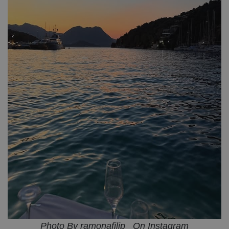
Photo By ramonafilip_ On Instagram