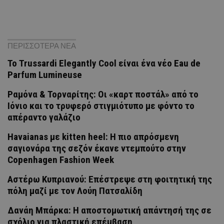
ΠΕΡΙΣΣΟΤΕΡΑ ΝΕΑ
Το Trussardi Elegantly Cool είναι ένα νέο Eau de
Parfum Lumineuse
Ραμόνα & Τορναρίτης: Οι «καρτ ποστάλ» από το
Ιόνιο και το τρυφερό στιγμιότυπο με φόντο το
απέραντο γαλάζιο
Havaianas με kitten heel: Η πιο απρόσμενη
σαγιονάρα της σεζόν έκανε ντεμπούτο στην
Copenhagen Fashion Week
Αστέρω Κυπριανού: Επέστρεψε στη φοιτητική της
πόλη μαζί με τον Λούη Πατσαλίδη
Δανάη Μπάρκα: Η αποστομωτική απάντησή της σε
σχόλιο για πλαστική επέμβαση