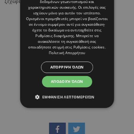
ξεχωρίζει για τα chic beach και resort looks της.
δεδομένων γεωεντοπισμού και
χαρακτηριστικών συσκευής. Οι επιλογές σας
ισχύουν μόνο για αυτόν τον ιστότοπο.
Ορισμένοι προμηθευτές μπορεί να βασίζονται
07 ΑΥΓΟΥΣΤΟΥ 26 - 15:45
σε έννομο συμφέρον αντί για συγκατάθεση·
Μαρία Καραμάνου
έχετε το δικαίωμα να αντιταχθείτε στις
Ρυθμίσεις διαφήμισης
. Μπορείτε να
ανακαλέσετε τη συγκατάθεσή σας
οποιαδήποτε στιγμή στις
Ρυθμίσεις cookies
.
Πολιτική Απορρήτου
ΑΠΌΡΡΙΨΗ ΌΛΩΝ
ΑΠΟΔΟΧΉ ΌΛΩΝ
ΕΜΦΆΝΙΣΗ ΛΕΠΤΟΜΕΡΕΙΏΝ