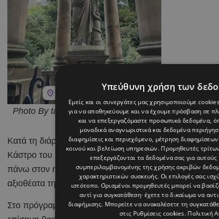
Υπεύθυνη χρήση των δεδ
Εμείς και οι συνεργάτες μας χρησιμοποιούμε cookie
Photo By tasostrifonos On Instagram
για να αποθηκεύουμε και να έχουμε πρόσβαση σε π
και να επεξεργαζόμαστε προσωπικά δεδομένα, όπ
μοναδικά αναγνωριστικά και δεδομένα περιήγηση
διαφημίσεις και περιεχόμενο, μέτρηση διαφημίσεων
Κατά τη διάρκεια της παραμονής του, ο Τάσος Τρύφων
κοινού και βελτίωση υπηρεσιών.
Προμηθευτές τρίτων
Κάστρο του Εδιμβούργου, το σημαντικότερο ίσως σύμ
επεξεργάζονται τα δεδομένα σας για αυτούς 
συμπεριλαμβανομένης της χρήσης ακριβών δεδο
πάνω στον ηφαιστειακό βράχο της πόλης και αποτελεί
χαρακτηριστικών συσκευής. Οι επιλογές σας ισχ
αξιοθέατα της χώρας.
ιστότοπο. Ορισμένοι προμηθευτές μπορεί να βασί
αντί για συγκατάθεση· έχετε το δικαίωμα να αντ
διαφήμισης
. Μπορείτε να ανακαλέσετε τη συγκατάθ
Στο πρόγραμμα των διακοπών του βρέθηκαν επίσης το 
στις
Ρυθμίσεις cookies
.
Πολιτική 