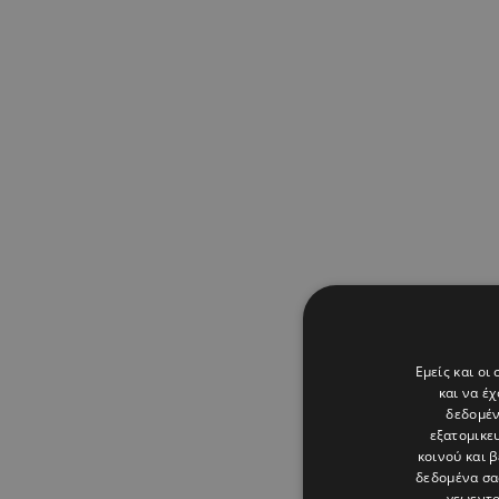
Εμείς και οι
και να έ
δεδομέν
εξατομικε
κοινού και 
δεδομένα σα
γεωεντο