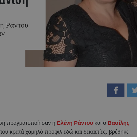
νη Ράντου
αν
νιση πραγματοποίησαν η
Ελένη Ράντου
και ο
Βασίλης
 που κρατά χαμηλό προφίλ εδώ και δεκαετίες, βρέθηκε