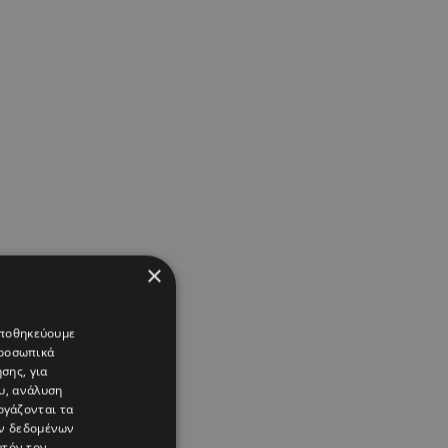
×
 αποθηκεύουμε
προσωπικά
σης, για
υ, ανάλυση
ργάζονται τα
ών δεδομένων
υτόν τον