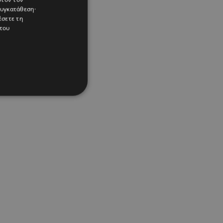
συγκατάθεση·
έσετε τη
του