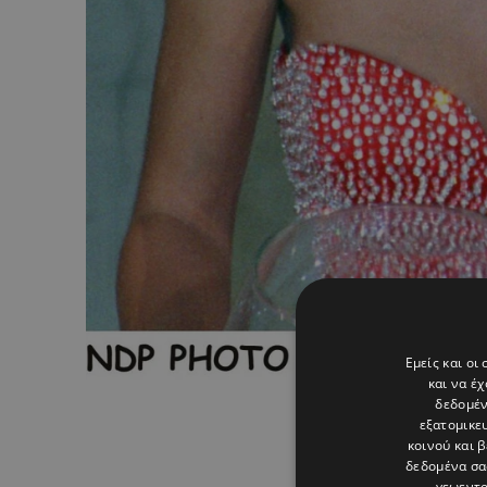
Εμείς και οι
και να έ
δεδομέν
εξατομικε
κοινού και 
δεδομένα σα
γεωεντο