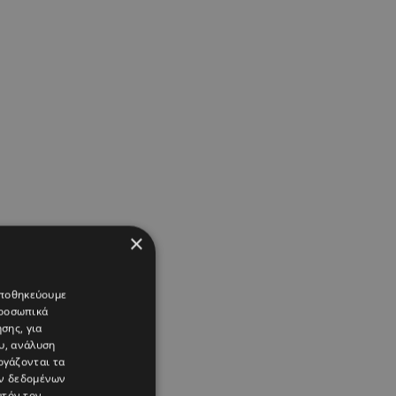
×
 αποθηκεύουμε
προσωπικά
σης, για
υ, ανάλυση
ργάζονται τα
ών δεδομένων
υτόν τον