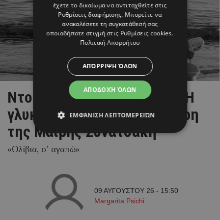
έχετε το δικαίωμα να αντιταχθείτε στις
Ρυθμίσεις διαφήμισης
. Μπορείτε να
ανακαλέσετε τη συγκατάθεσή σας
οποιαδήποτε στιγμή στις
Ρυθμίσεις cookies
.
Πολιτική Απορρήτου
ΑΠΌΡΡΙΨΗ ΌΛΩΝ
ΑΠΟΔΟΧΉ ΌΛΩΝ
Ντορέττα Παπαδημητρίου: Η
γλυκιά ανάρτηση με την κόρη
ΕΜΦΆΝΙΣΗ ΛΕΠΤΟΜΕΡΕΙΏΝ
της Μαίρης Συνατσάκη
«Ολίβια, σ’ αγαπώ»
09 ΑΥΓΟΥΣΤΟΥ 26 - 15:50
Margarita Psichi