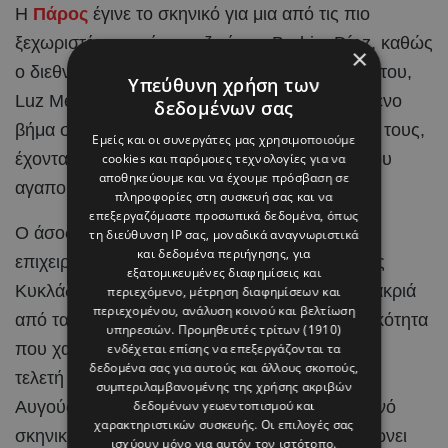
Η
Πάρος
έγινε το σκηνικό για μια από τις πιο
ξεχωριστές στιγμές στη ζωή του Brahim Díaz, καθώς
×
ο διεθνής
ποδοσφαιριστής
και η αγαπημένη του,
Υπεύθυνη χρήση των
Luz Méndez, αποφάσισαν να κάνουν το επόμενο
δεδομένων σας
βήμα στη σχέση τους και να ενώσουν τις ζωές τους,
Εμείς και οι συνεργάτες μας χρησιμοποιούμε
έχοντας στο πλευρό τους τους ανθρώπους που
cookies και παρόμοιες τεχνολογίες για να
αποθηκεύουμε και να έχουμε πρόσβαση σε
αγαπούν.
πληροφορίες στη συσκευή σας και να
επεξεργαζόμαστε προσωπικά δεδομένα, όπως
Ο άσος της Real Madrid και η Ισπανίδα
τη διεύθυνση IP σας, μοναδικά αναγνωριστικά
και δεδομένα περιήγησης, για
επιχειρηματίας και content creator επέλεξαν τις
εξατομικευμένες διαφημίσεις και
Κυκλάδες για την ιδιαίτερη αυτή περίσταση, μακριά
περιεχόμενο, μέτρηση διαφημίσεων και
περιεχομένου, ανάλυση κοινού και βελτίωση
από τα φώτα της δημοσιότητας και με διακριτικότητα
υπηρεσιών.
Προμηθευτές τρίτων (1910)
που χαρακτηρίζει γενικότερα τη σχέση τους. Η
ενδέχεται επίσης να επεξεργάζονται τα
δεδομένα σας για αυτούς και άλλους σκοπούς,
τελετή πραγματοποιήθηκε την Κυριακή 2
συμπεριλαμβανομένης της χρήσης ακριβών
δεδομένων γεωεντοπισμού και
Αυγούστου, μέσα σε ένα ειδυλλιακό καλοκαιρινό
χαρακτηριστικών συσκευής. Οι επιλογές σας
σκηνικό, με το κυκλαδίτικο τοπίο να συμπληρώνει
ισχύουν μόνο για αυτόν τον ιστότοπο.