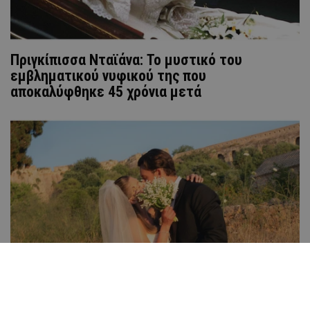
Πριγκίπισσα Νταϊάνα: Το μυστικό του
εμβληματικού νυφικού της που
αποκαλύφθηκε 45 χρόνια μετά