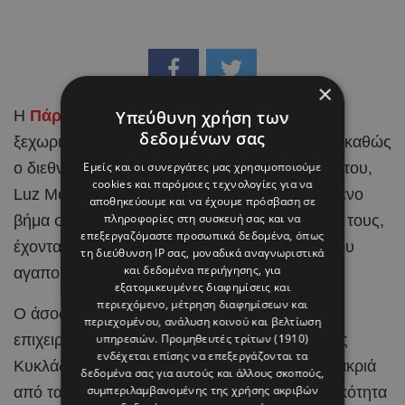
×
Η
Πάρος
έγινε το σκηνικό για μια από τις πιο
Υπεύθυνη χρήση των
δεδομένων σας
ξεχωριστές στιγμές στη ζωή του Brahim Díaz, καθώς
ο διεθνής
ποδοσφαιριστής
και η αγαπημένη του,
Εμείς και οι συνεργάτες μας χρησιμοποιούμε
cookies και παρόμοιες τεχνολογίες για να
Luz Méndez, αποφάσισαν να κάνουν το επόμενο
αποθηκεύουμε και να έχουμε πρόσβαση σε
πληροφορίες στη συσκευή σας και να
βήμα στη σχέση τους και να ενώσουν τις ζωές τους,
επεξεργαζόμαστε προσωπικά δεδομένα, όπως
έχοντας στο πλευρό τους τους ανθρώπους που
τη διεύθυνση IP σας, μοναδικά αναγνωριστικά
και δεδομένα περιήγησης, για
αγαπούν.
εξατομικευμένες διαφημίσεις και
περιεχόμενο, μέτρηση διαφημίσεων και
Ο άσος της Real Madrid και η Ισπανίδα
περιεχομένου, ανάλυση κοινού και βελτίωση
επιχειρηματίας και content creator επέλεξαν τις
υπηρεσιών.
Προμηθευτές τρίτων (1910)
ενδέχεται επίσης να επεξεργάζονται τα
Κυκλάδες για την ιδιαίτερη αυτή περίσταση, μακριά
δεδομένα σας για αυτούς και άλλους σκοπούς,
συμπεριλαμβανομένης της χρήσης ακριβών
από τα φώτα της δημοσιότητας και με διακριτικότητα