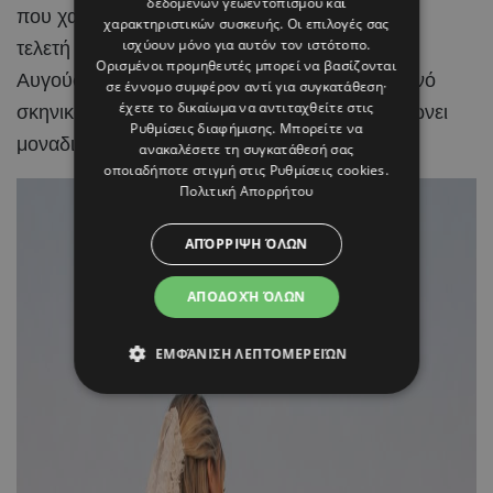
δεδομένων γεωεντοπισμού και
που χαρακτηρίζει γενικότερα τη σχέση τους. Η
χαρακτηριστικών συσκευής. Οι επιλογές σας
ισχύουν μόνο για αυτόν τον ιστότοπο.
τελετή πραγματοποιήθηκε την Κυριακή 2
Ορισμένοι προμηθευτές μπορεί να βασίζονται
Αυγούστου, μέσα σε ένα ειδυλλιακό καλοκαιρινό
σε έννομο συμφέρον αντί για συγκατάθεση·
έχετε το δικαίωμα να αντιταχθείτε στις
σκηνικό, με το κυκλαδίτικο τοπίο να συμπληρώνει
Ρυθμίσεις διαφήμισης
. Μπορείτε να
μοναδικά τη χαρά της ημέρας.
ανακαλέσετε τη συγκατάθεσή σας
οποιαδήποτε στιγμή στις
Ρυθμίσεις cookies
.
Πολιτική Απορρήτου
ΑΠΌΡΡΙΨΗ ΌΛΩΝ
ΑΠΟΔΟΧΉ ΌΛΩΝ
ΕΜΦΆΝΙΣΗ ΛΕΠΤΟΜΕΡΕΙΏΝ