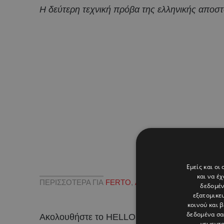
Η δεύτερη τεχνική πρόβα της ελληνικής αποστ
Εμείς και οι
και να έ
ΠΕΡΙΣΣΟΤΕΡΑ ΓΙΑ
FERTO
,
ΑΚΥΛΑΣ
δεδομέν
εξατομικε
κοινού και 
δεδομένα σα
Ακολουθήστε το HELLO σε
και
!
γεωεντο