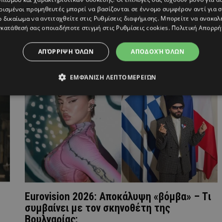
ρισμένοι προμηθευτές μπορεί να βασίζονται σε έννομο συμφέρον αντί για 
ο δικαίωμα να αντιταχθείτε στις
Ρυθμίσεις διαφήμισης
. Μπορείτε να ανακαλ
κατάθεσή σας οποιαδήποτε στιγμή στις
Ρυθμίσεις cookies
.
Πολιτική Απορρή
ΑΠΌΡΡΙΨΗ ΌΛΩΝ
ΑΠΟΔΟΧΉ ΌΛΩΝ
ΕΜΦΆΝΙΣΗ ΛΕΠΤΟΜΕΡΕΙΏΝ
Eurovision 2026: Αποκάλυψη «βόμβα» – Tι
συμβαίνει με τον σκηνοθέτη της
Βουλγαρίας;