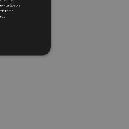
συγκατάθεση·
έσετε τη
του