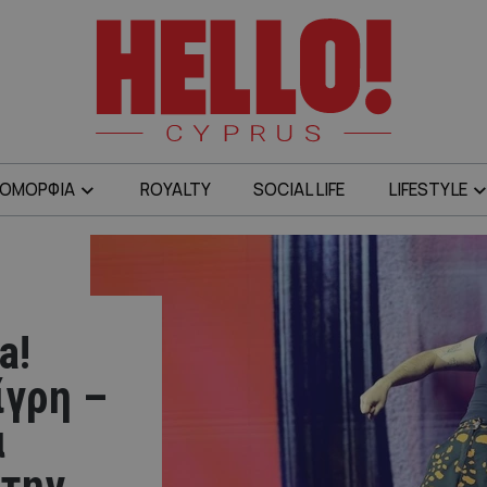
ΟΜΟΡΦΙΑ
ROYALTY
SOCIAL LIFE
LIFESTYLE
a!
γρη –
α
 την