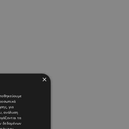
×
 αποθηκεύουμε
προσωπικά
σης, για
υ, ανάλυση
ργάζονται τα
ών δεδομένων
υτόν τον