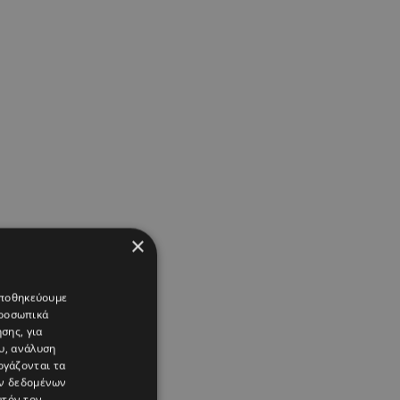
×
 αποθηκεύουμε
προσωπικά
σης, για
υ, ανάλυση
ργάζονται τα
ών δεδομένων
υτόν τον