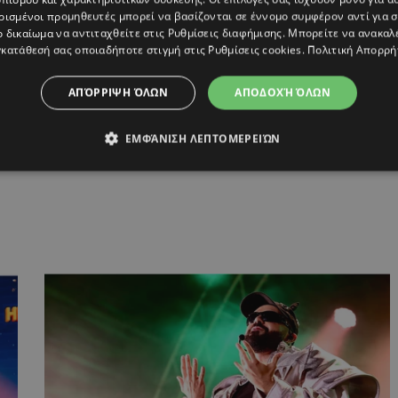
ρισμένοι προμηθευτές μπορεί να βασίζονται σε έννομο συμφέρον αντί για 
ο δικαίωμα να αντιταχθείτε στις
Ρυθμίσεις διαφήμισης
. Μπορείτε να ανακαλ
κατάθεσή σας οποιαδήποτε στιγμή στις
Ρυθμίσεις cookies
.
Πολιτική Απορρή
E BERRY CYPRUS
,
EUROVISION 2026
,
ΕΦΗ
ΑΠΌΡΡΙΨΗ ΌΛΩΝ
ΑΠΟΔΟΧΉ ΌΛΩΝ
ΕΜΦΆΝΙΣΗ ΛΕΠΤΟΜΕΡΕΙΏΝ