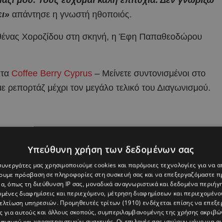
ει»
απάντησε η γνωστή ηθοποιός.
αρθένας Χοροζίδου στη σκηνή, η Έφη Παπαθεοδώρου
 τα
Coffee Berry Cyprus
– Μείνετε συντονισμένοι στο
με ρεπορτάζ μέχρι τον μεγάλο τελικό του Διαγωνισμού.
Υπεύθυνη χρήση των δεδομένων σας
 συνεργάτες μας χρησιμοποιούμε cookies και παρόμοιες τεχνολογίες για να
χουμε πρόσβαση σε πληροφορίες στη συσκευή σας και να επεξεργαζόμαστε 
α, όπως τη διεύθυνση IP σας, μοναδικά αναγνωριστικά και δεδομένα περιήγη
υμένες διαφημίσεις και περιεχόμενο, μέτρηση διαφημίσεων και περιεχομένο
βελτίωση υπηρεσιών.
Προμηθευτές τρίτων (1910)
ενδέχεται επίσης να επεξε
ς για αυτούς και άλλους σκοπούς, συμπεριλαμβανομένης της χρήσης ακριβ
πισμού και χαρακτηριστικών συσκευής. Οι επιλογές σας ισχύουν μόνο για α