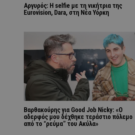
Αργυρός: Η selfie με τη νικήτρια της
Eurovision, Dara, στη Νέα Υόρκη
Βαρθακούρης για Good Job Nicky: «Ο
αδερφός μου δέχθηκε τεράστιο πόλεμο
από το “ρεύμα” του Ακύλα»