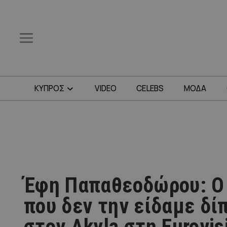
ΚΥΠΡΟΣ
VIDEO
CELEBS
ΜΟΔΑ
Έφη Παπαθεοδώρου: Ο
που δεν την είδαμε δί
στον Akyla στη Eurovis