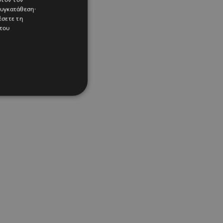
συγκατάθεση·
έσετε τη
του