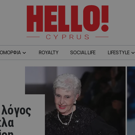
ΟΜΟΡΦΙΑ
ROYALTY
SOCIAL LIFE
LIFESTYLE
 λόγος
πλα
ion