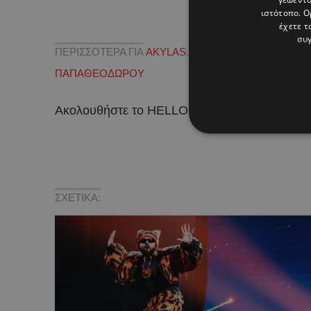
ιστότοπο. Ο
έχετε τ
συγ
ΠΕΡΙΣΣΟΤΕΡΑ ΓΙΑ
AKYLAS
,
COFFEE BERRY
,
COFFE
ΠΑΠΑΘΕΟΔΩΡΟΥ
Ακολουθήστε το HELLO σε
και
!
ΣΧΕΤΙΚΑ: